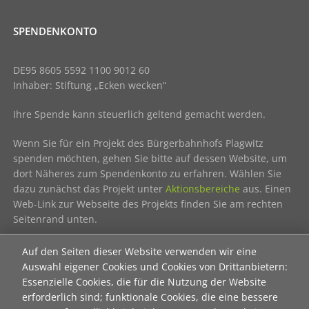
SPENDENKONTO
DE95 8605 5592 1100 9012 60
Inhaber: Stiftung „Ecken wecken“
Ihre Spende kann steuerlich geltend gemacht werden.
Wenn Sie für ein Projekt des Bürgerbahnhofs Plagwitz
spenden möchten, gehen Sie bitte auf dessen Website, um
dort Näheres zum Spendenkonto zu erfahren. Wählen Sie
dazu zunächst das Projekt unter
Aktionsbereiche
aus. Einen
Web-Link zur Webseite des Projekts finden Sie am rechten
Seitenrand unten.
NEUANMELDUNG ZUM NEWSLETTER
Auf den Seiten dieser Website verwenden wir eine
Auswahl eigener Cookies und Cookies von Drittanbietern:
Essenzielle Cookies, die für die Nutzung der Website
Unser Newsletter informiert in unregelmäßigen Abständen
erforderlich sind; funktionale Cookies, die eine bessere
über die Aktivitäten der Stiftung "Ecken wecken" und die des