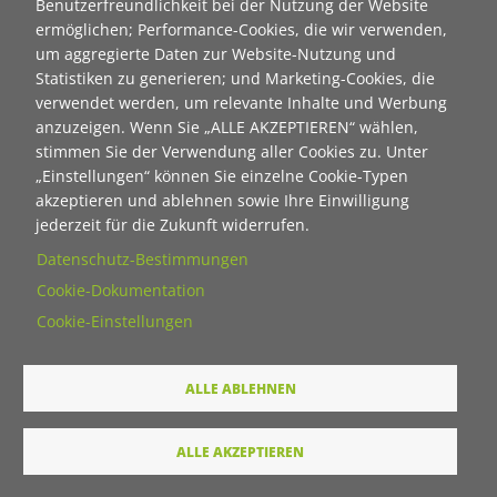
Benutzerfreundlichkeit bei der Nutzung der Website
Bürgerbahnhofs Plagwitz. Persönliche Daten werden auf
ermöglichen; Performance-Cookies, die wir verwenden,
einem Server in Deutschland gespeichert und werden nicht
um aggregierte Daten zur Website-Nutzung und
an Dritte weitergegeben. Natürlich kann jederzeit eine
Statistiken zu generieren; und Marketing-Cookies, die
Abmeldung erfolgen - einfach eine
E-Mail
senden mit "kein
verwendet werden, um relevante Inhalte und Werbung
Newsletter" im Betreff.
anzuzeigen. Wenn Sie „ALLE AKZEPTIEREN“ wählen,
stimmen Sie der Verwendung aller Cookies zu. Unter
Hier geht's zum aktuellen Newsletter der Stiftung
„Einstellungen“ können Sie einzelne Cookie-Typen
"Ecken wecken":
akzeptieren und ablehnen sowie Ihre Einwilligung
als html
jederzeit für die Zukunft widerrufen.
als pdf
Datenschutz-Bestimmungen
Cookie-Dokumentation
Cookie-Einstellungen
Neuanmeldung zum Newsletter der Stiftung "Ecken
wecken":
Contact 1
ALLE ABLEHNEN
Anrede
ALLE AKZEPTIEREN
Titel