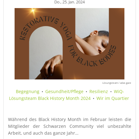
Do., 25. Jan. 2024
Lösungsteam / adas gaze
Begegnung
•
Gesundheit/Pflege
•
Resilienz
•
WiQ-
Lösungsteam Black History Month 2024
•
Wir im Quartier
Während des Black History Month im Februar leisten die
Mitglieder der Schwarzen Community viel unbezahlte
Arbeit, und auch das ganze Jahr…