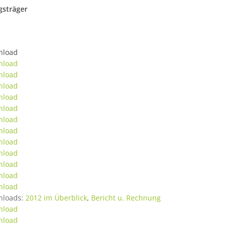
gsträger
nload
nload
nload
nload
nload
nload
nload
nload
nload
nload
nload
nload
nload
nloads:
2012 im Überblick
,
Bericht u. Rechnung
nload
nload