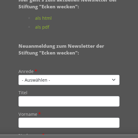
Stiftung "Ecken wecken":
als html
als pdf
Neuanmeldung zum Newsletter der
Stiftung "Ecken wecken":
Contact 1
Anrede
Titel
Vorname
Nachname