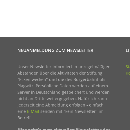
NEUANMELDUNG ZUM NEWSLETTER
L
Unser Newsletter informiert in unregelmäßigen
St
Abständen über die Aktivitäten der Stiftung
Ko
"Ecken wecken" und die des Bürgerbahnhofs
Plagwitz. Persönliche Daten werden auf einem
Server in Deutschland gespeichert und werden
nicht an Dritte weitergegeben. Natürlich kann
jederzeit eine Abmeldung erfolgen - einfach
eine
E-Mail
senden mit "kein Newsletter" im
Betreff.
Hier geht's zum aktuellen Newsletter der