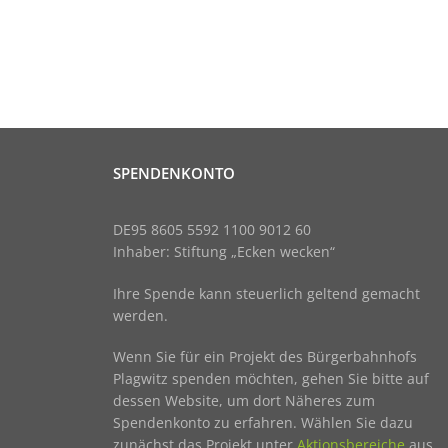
SPENDENKONTO
DE95 8605 5592 1100 9012 60
Inhaber: Stiftung „Ecken wecken“
Ihre Spende kann steuerlich geltend gemacht
werden.
Wenn Sie für ein Projekt des Bürgerbahnhofs
Plagwitz spenden möchten, gehen Sie bitte auf
dessen Website, um dort Näheres zum
Spendenkonto zu erfahren. Wählen Sie dazu
zunächst das Projekt unter
Aktionsbereiche
aus.