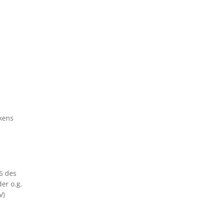
kens
6 des
er o.g.
V)