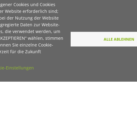
igener Cookies und Cookies
er Website erforderlich sind;
 bei der Nutzung der Website
E-Mail
gregierte Daten zur Website-
es, die verwendet werden, um
 AKZEPTIEREN“ wählen, stimmen
ALLE ABLEHNEN
Wie dürfen wir Sie in Zukunft ansprechen
önnen Sie einzelne Cookie-
zeit für die Zukunft
Sie
Du
ie-Einstellungen
Ihre Daten werden von unserer Stiftung
elektronisch verarbeitet und gespeichert. Hier
finden Sie unsere
Datenschutzerklärung
.
Absenden
Unterstützt durch
Drupal