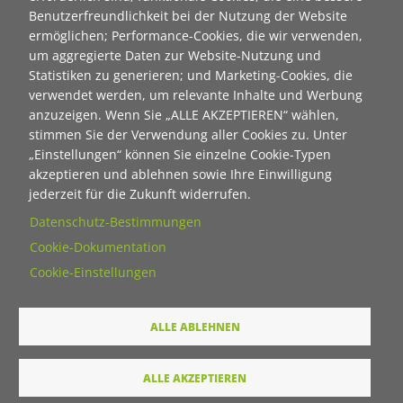
Benutzerfreundlichkeit bei der Nutzung der Website
ermöglichen; Performance-Cookies, die wir verwenden,
Vorname
um aggregierte Daten zur Website-Nutzung und
Statistiken zu generieren; und Marketing-Cookies, die
verwendet werden, um relevante Inhalte und Werbung
anzuzeigen. Wenn Sie „ALLE AKZEPTIEREN“ wählen,
Nachname
stimmen Sie der Verwendung aller Cookies zu. Unter
„Einstellungen“ können Sie einzelne Cookie-Typen
akzeptieren und ablehnen sowie Ihre Einwilligung
E-Mail
jederzeit für die Zukunft widerrufen.
Datenschutz-Bestimmungen
Wie dürfen wir Sie in Zukunft ansprechen
Cookie-Dokumentation
Cookie-Einstellungen
Sie
Du
ALLE ABLEHNEN
Ihre Daten werden von unserer Stiftung elektronisch
verarbeitet und gespeichert. Hier finden Sie unsere
ALLE AKZEPTIEREN
Datenschutzerklärung
.