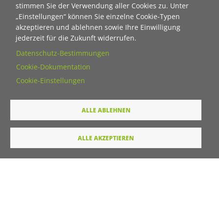
stimmen Sie der Verwendung aller Cookies zu. Unter
„Einstellungen“ können Sie einzelne Cookie-Typen
Nachname
akzeptieren und ablehnen sowie Ihre Einwilligung
jederzeit für die Zukunft widerrufen.
Datenschutz-Bestimmungen
E-Mail
Cookie-Dokumentation
Cookie-Einstellungen
Wie dürfen wir Sie in Zukunft ansprechen
ALLE ABLEHNEN
Sie
Du
ALLE AKZEPTIEREN
Ihre Daten werden von unserer Stiftung elektronisch
verarbeitet und gespeichert. Hier finden Sie unsere
Datenschutzerklärung
.
Absenden
LINKS