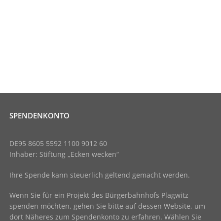
SPENDENKONTO
DE95 8605 5592 1100 9012 60
Inhaber: Stiftung „Ecken wecken“
Ihre Spende kann steuerlich geltend gemacht werden.
Wenn Sie für ein Projekt des Bürgerbahnhofs Plagwitz
spenden möchten, gehen Sie bitte auf dessen Website, um
dort Näheres zum Spendenkonto zu erfahren. Wählen Sie