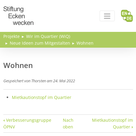
Direkt zum Inhalt
Projekte
Wir im Quartier (WiQ)
Neue Ideen zum Mitgestalten
Wohnen
Wohnen
Gespeichert von
Thorsten
am
24. Mai 2022
Mietkautionstopf im Quartier
Links für das Blättern im Buch Wohnen
‹
Verbesserungsgruppe
Nach
Mietkautionstopf im
ÖPNV
oben
Quartier
›