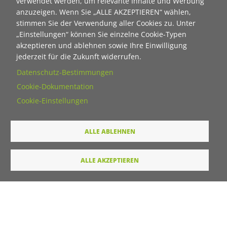
verwendet werden, um relevante Inhalte und Werbung
Wie dürfen wir Sie in Zukunft ansprechen
anzuzeigen. Wenn Sie „ALLE AKZEPTIEREN“ wählen,
stimmen Sie der Verwendung aller Cookies zu. Unter
Sie
„Einstellungen“ können Sie einzelne Cookie-Typen
Du
akzeptieren und ablehnen sowie Ihre Einwilligung
jederzeit für die Zukunft widerrufen.
Ihre Daten werden von unserer Stiftung elektronisch
Datenschutz-Bestimmungen
verarbeitet und gespeichert. Hier finden Sie unsere
Cookie-Dokumentation
Datenschutzerklärung
.
Cookie-Einstellungen
Absenden
ALLE ABLEHNEN
LINKS
ALLE AKZEPTIEREN
Startseite
Kontakt
Unterstützt durch
Drupal