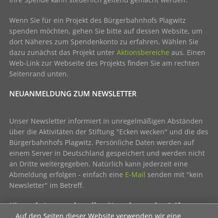
Wenn Sie für ein Projekt des Bürgerbahnhofs Plagwitz
spenden möchten, gehen Sie bitte auf dessen Website, um
dort Näheres zum Spendenkonto zu erfahren. Wählen Sie
dazu zunächst das Projekt unter
Aktionsbereiche
aus. Einen
Web-Link zur Webseite des Projekts finden Sie am rechten
Seitenrand unten.
NEUANMELDUNG ZUM NEWSLETTER
Unser Newsletter informiert in unregelmäßigen Abständen
über die Aktivitäten der Stiftung "Ecken wecken" und die des
Bürgerbahnhofs Plagwitz. Persönliche Daten werden auf
einem Server in Deutschland gespeichert und werden nicht
an Dritte weitergegeben. Natürlich kann jederzeit eine
Abmeldung erfolgen - einfach eine
E-Mail
senden mit "kein
Newsletter" im Betreff.
Hier geht's zum aktuellen Newsletter der Stiftung
Auf den Seiten dieser Website verwenden wir eine
"Ecken wecken":