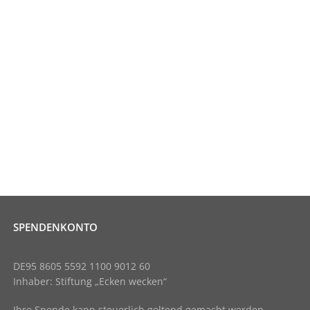
SPENDENKONTO
DE95 8605 5592 1100 9012 60
Inhaber: Stiftung „Ecken wecken“
Ihre Spende kann steuerlich geltend gemacht werden.