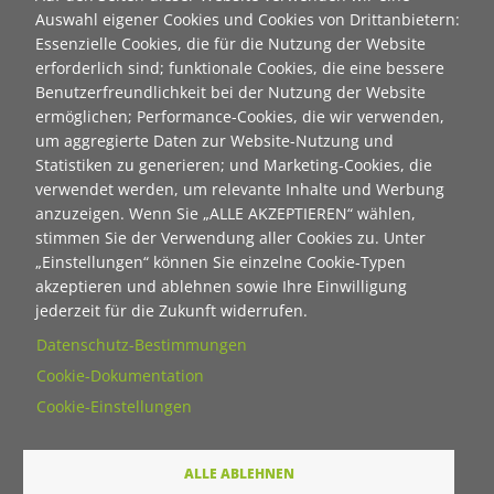
Auswahl eigener Cookies und Cookies von Drittanbietern:
als html
Essenzielle Cookies, die für die Nutzung der Website
erforderlich sind; funktionale Cookies, die eine bessere
als pdf
Benutzerfreundlichkeit bei der Nutzung der Website
ermöglichen; Performance-Cookies, die wir verwenden,
Neuanmeldung zum Newsletter der Stiftung "Ecken
um aggregierte Daten zur Website-Nutzung und
wecken":
Statistiken zu generieren; und Marketing-Cookies, die
verwendet werden, um relevante Inhalte und Werbung
Contact 1
anzuzeigen. Wenn Sie „ALLE AKZEPTIEREN“ wählen,
Anrede
stimmen Sie der Verwendung aller Cookies zu. Unter
„Einstellungen“ können Sie einzelne Cookie-Typen
akzeptieren und ablehnen sowie Ihre Einwilligung
Titel
jederzeit für die Zukunft widerrufen.
Datenschutz-Bestimmungen
Cookie-Dokumentation
Vorname
Cookie-Einstellungen
Nachname
ALLE ABLEHNEN