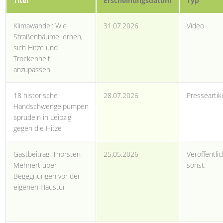
Titel
Erscheinungsdatum
Typ
Klimawandel: Wie
31.07.2026
Video
Straßenbäume lernen,
sich Hitze und
Trockenheit
anzupassen
18 historische
28.07.2026
Presseartik
Handschwengelpumpen
sprudeln in Leipzig
gegen die Hitze
Gastbeitrag: Thorsten
25.05.2026
Veröffentli
Mehnert über
sonst.
Begegnungen vor der
eigenen Haustür