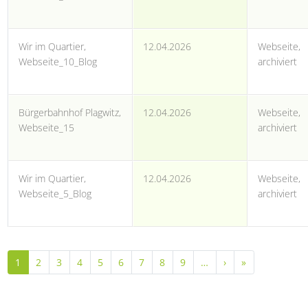
Wir im Quartier,
12.04.2026
Webseite,
Webseite_10_Blog
archiviert
Bürgerbahnhof Plagwitz,
12.04.2026
Webseite,
Webseite_15
archiviert
Wir im Quartier,
12.04.2026
Webseite,
Webseite_5_Blog
archiviert
Seitennummerierung
Nächste Seite
Letzte Seite
1
2
3
4
5
6
7
8
9
…
›
»