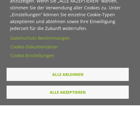
anzuzeigen. Wenn Sie „ALLE AKZEPTIEREN“ wählen,
stimmen Sie der Verwendung aller Cookies zu. Unter
Vorname
„Einstellungen“ können Sie einzelne Cookie-Typen
akzeptieren und ablehnen sowie Ihre Einwilligung
jederzeit für die Zukunft widerrufen.
Nachname
Datenschutz-Bestimmungen
Cookie-Dokumentation
E-Mail
Cookie-Einstellungen
ALLE ABLEHNEN
Wie dürfen wir Sie in Zukunft ansprechen
Sie
ALLE AKZEPTIEREN
Du
Ihre Daten werden von unserer Stiftung elektronisch
verarbeitet und gespeichert. Hier finden Sie unsere
Datenschutzerklärung
.
Absenden