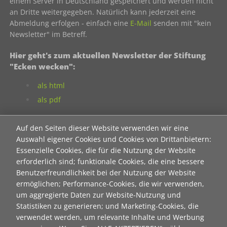
einem Server in Deutschland gespeichert und werden nicht
an Dritte weitergegeben. Natürlich kann jederzeit eine
Abmeldung erfolgen - einfach eine
E-Mail
senden mit "kein
Newsletter" im Betreff.
Hier geht's zum aktuellen Newsletter der Stiftung
"Ecken wecken":
als html
als pdf
Auf den Seiten dieser Website verwenden wir eine
Neuanmeldung zum Newsletter der Stiftung "Ecken
Auswahl eigener Cookies und Cookies von Drittanbietern:
wecken":
Essenzielle Cookies, die für die Nutzung der Website
Contact 1
erforderlich sind; funktionale Cookies, die eine bessere
Benutzerfreundlichkeit bei der Nutzung der Website
Anrede
ermöglichen; Performance-Cookies, die wir verwenden,
um aggregierte Daten zur Website-Nutzung und
Statistiken zu generieren; und Marketing-Cookies, die
Titel
verwendet werden, um relevante Inhalte und Werbung