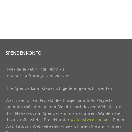
SPENDENKONTO
DE95 8605 5592 1100 9012 60
Inhaber: Stiftung „Ecken wecken“
Ihre Spende kann steuerlich geltend gemacht werden.
Wenn Sie für ein Projekt des Bürgerbahnhofs Plagwitz
spenden möchten, gehen Sie bitte auf dessen Website, um
dort Näheres zum Spendenkonto zu erfahren. Wählen Sie
dazu zunächst das Projekt unter
Aktionsbereiche
aus. Einen
Web-Link zur Webseite des Projekts finden Sie am rechten