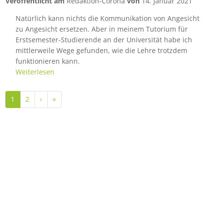
Veröffentlicht am
Redaktion-Corona
von
14. Januar 2021
Natürlich kann nichts die Kommunikation von Angesicht
zu Angesicht ersetzen. Aber in meinem Tutorium für
Erstsemester-Studierende an der Universität habe ich
mittlerweile Wege gefunden, wie die Lehre trotzdem
funktionieren kann.
Weiterlesen
Seitennummerierung
Nächste Seite
Letzte Seite
1
2
›
»