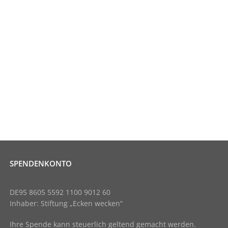
SPENDENKONTO
DE95 8605 5592 1100 9012 60
Inhaber: Stiftung „Ecken wecken“
Ihre Spende kann steuerlich geltend gemacht werden.