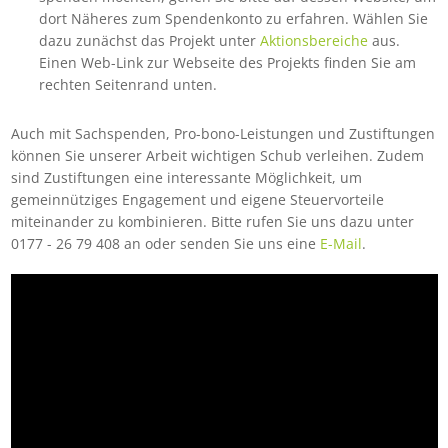
dort Näheres zum Spendenkonto zu erfahren. Wählen Sie
dazu zunächst das Projekt unter
Aktionsbereiche
aus.
Einen Web-Link zur Webseite des Projekts finden Sie am
rechten Seitenrand unten.
Auch mit Sachspenden, Pro-bono-Leistungen und Zustiftungen
können Sie unserer Arbeit wichtigen Schub verleihen. Zudem
sind Zustiftungen eine interessante Möglichkeit, um
gemeinnütziges Engagement und eigene Steuervorteile
miteinander zu kombinieren. Bitte rufen Sie uns dazu unter
0177 - 26 79 408 an oder senden Sie uns eine
E-Mail
.