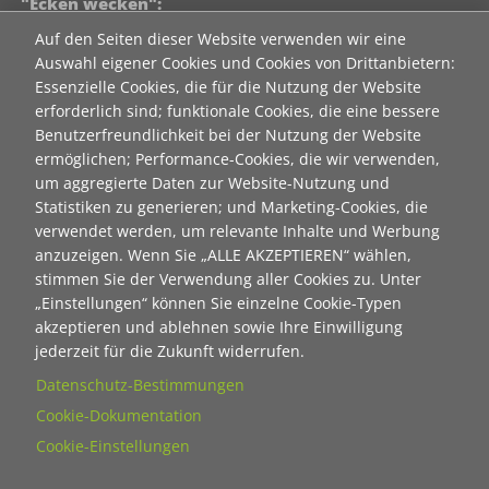
"Ecken wecken":
Auf den Seiten dieser Website verwenden wir eine
als html
Auswahl eigener Cookies und Cookies von Drittanbietern:
als pdf
Essenzielle Cookies, die für die Nutzung der Website
erforderlich sind; funktionale Cookies, die eine bessere
Benutzerfreundlichkeit bei der Nutzung der Website
Neuanmeldung zum Newsletter der Stiftung "Ecken
ermöglichen; Performance-Cookies, die wir verwenden,
wecken":
um aggregierte Daten zur Website-Nutzung und
Statistiken zu generieren; und Marketing-Cookies, die
Contact 1
verwendet werden, um relevante Inhalte und Werbung
Anrede
anzuzeigen. Wenn Sie „ALLE AKZEPTIEREN“ wählen,
stimmen Sie der Verwendung aller Cookies zu. Unter
„Einstellungen“ können Sie einzelne Cookie-Typen
Titel
akzeptieren und ablehnen sowie Ihre Einwilligung
jederzeit für die Zukunft widerrufen.
Datenschutz-Bestimmungen
Vorname
Cookie-Dokumentation
Cookie-Einstellungen
Nachname