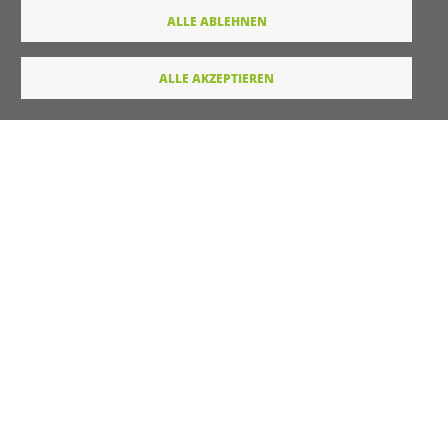
ALLE ABLEHNEN
E-Mail
ALLE AKZEPTIEREN
Wie dürfen wir Sie in Zukunft ansprechen
Sie
Du
Ihre Daten werden von unserer Stiftung elektronisch
verarbeitet und gespeichert. Hier finden Sie unsere
Datenschutzerklärung
.
Absenden
LINKS
Startseite
Kontakt