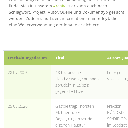
findet sich in unserem
Archiv
. Hier kann auch nach
Schlagwort, Projekt, Autor/Quelle und Dokumenttyp gesucht
werden. Zudem sind Lizenzinformationen hinterlegt, die
eine Weiterverwendung der Inhalte erleichtern.
Erscheinungsdatum
Titel
Autor/Que
28.07.2026
18 historische
Leipziger
Handschwengelpumpen
Volkszeitun
sprudeln in Leipzig
gegen die Hitze
25.05.2026
Gastbeitrag: Thorsten
Fraktion
Mehnert über
BÜNDNIS
Begegnungen vor der
90/DIE GR
eigenen Haustür
im Stadtrat