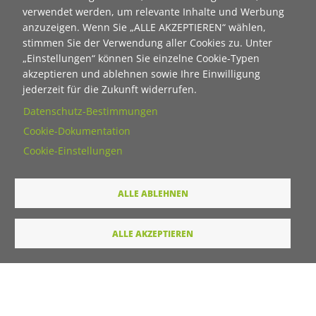
verwendet werden, um relevante Inhalte und Werbung
Vorname
anzuzeigen. Wenn Sie „ALLE AKZEPTIEREN“ wählen,
stimmen Sie der Verwendung aller Cookies zu. Unter
„Einstellungen“ können Sie einzelne Cookie-Typen
Nachname
akzeptieren und ablehnen sowie Ihre Einwilligung
jederzeit für die Zukunft widerrufen.
Datenschutz-Bestimmungen
E-Mail
Cookie-Dokumentation
Cookie-Einstellungen
Wie dürfen wir Sie in Zukunft ansprechen
ALLE ABLEHNEN
Sie
Du
ALLE AKZEPTIEREN
Ihre Daten werden von unserer Stiftung elektronisch
verarbeitet und gespeichert. Hier finden Sie unsere
Datenschutzerklärung
.