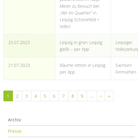
Meier zu Besuch bei
„Wir im Quartier“ in
Leipzig-Schönefeld +
Video
25.07.2023
Leipzig in grün: Leipzig
Leipziger
gießt – per App
Volkszeitun
21.07.2023
Bäume retten in Leipzig
Sachsen
per App
Fernsehen
Seitennummerierung
Nächste Seite
Letzte Seite
1
2
3
4
5
6
7
8
9
…
›
»
Presse
Archiv
Presse