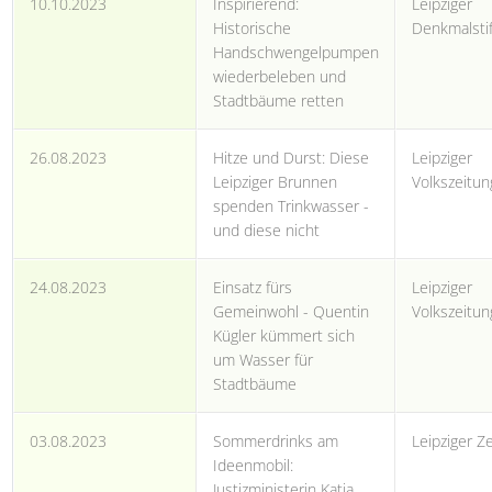
10.10.2023
Inspirierend:
Leipziger
Historische
Denkmalsti
Handschwengelpumpen
wiederbeleben und
Stadtbäume retten
26.08.2023
Hitze und Durst: Diese
Leipziger
Leipziger Brunnen
Volkszeitun
spenden Trinkwasser -
und diese nicht
24.08.2023
Einsatz fürs
Leipziger
Gemeinwohl - Quentin
Volkszeitun
Kügler kümmert sich
um Wasser für
Stadtbäume
03.08.2023
Sommerdrinks am
Leipziger Z
Ideenmobil:
Justizministerin Katja