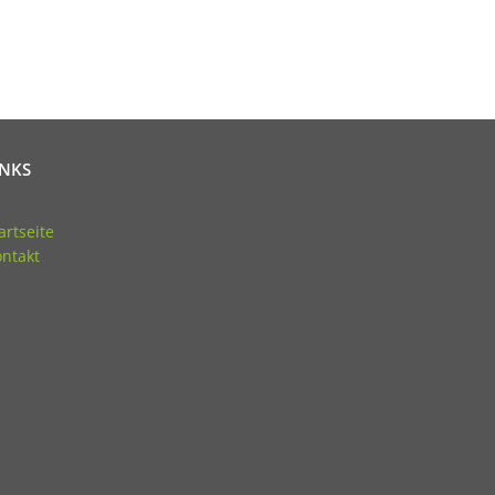
INKS
artseite
ntakt