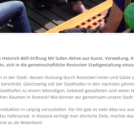
e Heinrich-Böll-Stiftung MV luden Aktive aus Kunst, Verwaltung, K
ein, sich in die gemeinschaftliche Rostocker Stadtgestaltung einz
en in der Stadt, dessen Nutzung durch Rostocker:innen und Gäste 
 bereithält. Gleichzeitig soll der Stadthafen in den nächsten Jah
Stadthafen zu einem lebendigen, liebevoll gestalteten und viele
lichen Räumen in Rostock? Wie können wir gemeinsam unsere Stadt
duktion in Leipzig vorzustellen. Für ihn gab es viele déja-vus au
ßes Hafenareal. In Rostock verfolgt man ähnliche Ziele, möchte d
ind an de Woterkant!