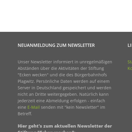
NEUANMELDUNG ZUM NEWSLETTER
L
Unser Newsletter informiert in unregelmäßigen
St
Abständen über die Aktivitäten der Stiftung
Ko
"Ecken wecken" und die des Bürgerbahnhofs
Plagwitz. Persönliche Daten werden auf einem
Server in Deutschland gespeichert und werden
nicht an Dritte weitergegeben. Natürlich kann
jederzeit eine Abmeldung erfolgen - einfach
eine
E-Mail
senden mit "kein Newsletter" im
Betreff.
Hier geht's zum aktuellen Newsletter der