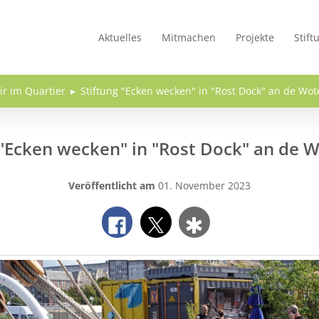
Aktuelles
Mitmachen
Projekte
Stift
ir im Quartier
Stiftung "Ecken wecken" in "Rost Dock" an de Wot
 "Ecken wecken" in "Rost Dock" an de 
Veröffentlicht am
01. November 2023