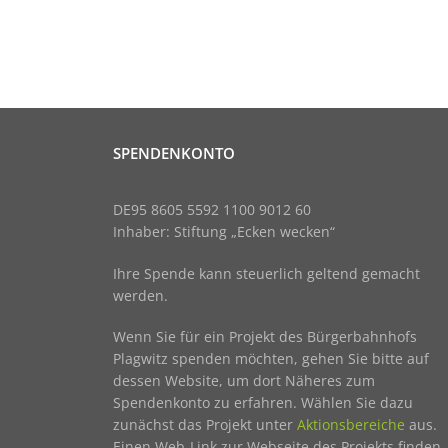
SPENDENKONTO
DE95 8605 5592 1100 9012 60
Inhaber: Stiftung „Ecken wecken“
Ihre Spende kann steuerlich geltend gemacht
werden.
Wenn Sie für ein Projekt des Bürgerbahnhofs
Plagwitz spenden möchten, gehen Sie bitte auf
dessen Website, um dort Näheres zum
Spendenkonto zu erfahren. Wählen Sie dazu
zunächst das Projekt unter
Aktionsbereiche
aus.
Einen Web-Link zur Webseite des Projekts finden