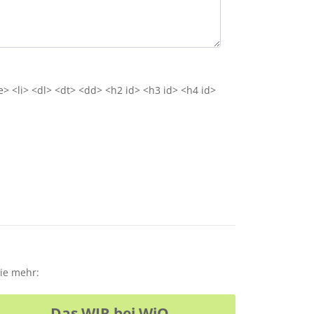
e> <li> <dl> <dt> <dd> <h2 id> <h3 id> <h4 id>
Sie mehr:
Das WIR bei WiQ