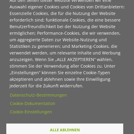
Auf den Seiten dieser Website verwenden wir eine
NEUANMELDUNG ZUM NEWSLETTER
Auswahl eigener Cookies und Cookies von Drittanbietern:
Essenzielle Cookies, die für die Nutzung der Website
erforderlich sind; funktionale Cookies, die eine bessere
Unser Newsletter informiert in unregelmäßigen Abständen
Benutzerfreundlichkeit bei der Nutzung der Website
über die Aktivitäten der Stiftung "Ecken wecken" und die des
ermöglichen; Performance-Cookies, die wir verwenden,
Bürgerbahnhofs Plagwitz. Persönliche Daten werden auf
um aggregierte Daten zur Website-Nutzung und
einem Server in Deutschland gespeichert und werden nicht
Statistiken zu generieren; und Marketing-Cookies, die
an Dritte weitergegeben. Natürlich kann jederzeit eine
verwendet werden, um relevante Inhalte und Werbung
Abmeldung erfolgen - einfach eine
E-Mail
senden mit "kein
anzuzeigen. Wenn Sie „ALLE AKZEPTIEREN“ wählen,
Newsletter" im Betreff.
stimmen Sie der Verwendung aller Cookies zu. Unter
Hier geht's zum aktuellen Newsletter der Stiftung
„Einstellungen“ können Sie einzelne Cookie-Typen
"Ecken wecken":
akzeptieren und ablehnen sowie Ihre Einwilligung
jederzeit für die Zukunft widerrufen.
als html
Datenschutz-Bestimmungen
als pdf
Cookie-Dokumentation
Cookie-Einstellungen
Neuanmeldung zum Newsletter der Stiftung "Ecken
wecken":
ALLE ABLEHNEN