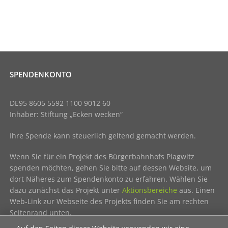
SPENDENKONTO
DE95 8605 5592 1100 9012 60
Inhaber: Stiftung „Ecken wecken“
Ihre Spende kann steuerlich geltend gemacht werden.
Wenn Sie für ein Projekt des Bürgerbahnhofs Plagwitz
spenden möchten, gehen Sie bitte auf dessen Website, um
dort Näheres zum Spendenkonto zu erfahren. Wählen Sie
dazu zunächst das Projekt unter
Aktionsbereiche
aus. Einen
Web-Link zur Webseite des Projekts finden Sie am rechten
Seitenrand unten.