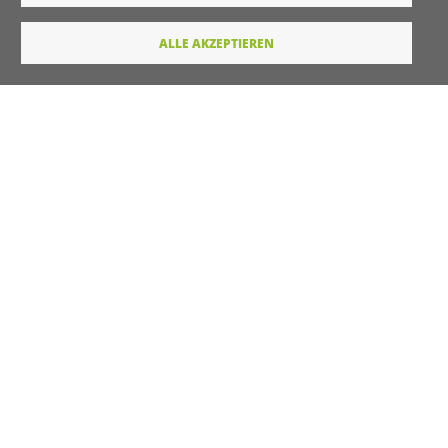
Contact 1
Anrede
ALLE AKZEPTIEREN
Titel
Vorname
Nachname
E-Mail
Wie dürfen wir Sie in Zukunft ansprechen
Sie
Du