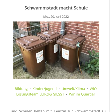
Schwammstadt macht Schule
Mo., 20. Juni 2022
Bildung
•
Kinder/Jugend
•
Umwelt/Klima
•
WiQ-
Lösungsteam LEIPZIG GIESST
•
Wir im Quartier
… und Schulen helfen mit, Leipzig zur Schwammstadt zu