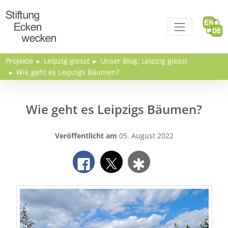
Direkt zum Inhalt
Projekte
Leipzig giesst
Unser Blog: Leipzig giesst
Wie geht es Leipzigs Bäumen?
Wie geht es Leipzigs Bäumen?
Veröffentlicht am
05. August 2022