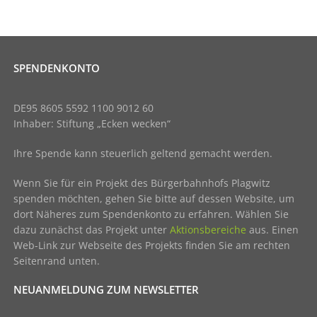
SPENDENKONTO
DE95 8605 5592 1100 9012 60
Inhaber: Stiftung „Ecken wecken“
Ihre Spende kann steuerlich geltend gemacht werden.
Wenn Sie für ein Projekt des Bürgerbahnhofs Plagwitz
spenden möchten, gehen Sie bitte auf dessen Website, um
dort Näheres zum Spendenkonto zu erfahren. Wählen Sie
dazu zunächst das Projekt unter
Aktionsbereiche
aus. Einen
Web-Link zur Webseite des Projekts finden Sie am rechten
Seitenrand unten.
NEUANMELDUNG ZUM NEWSLETTER