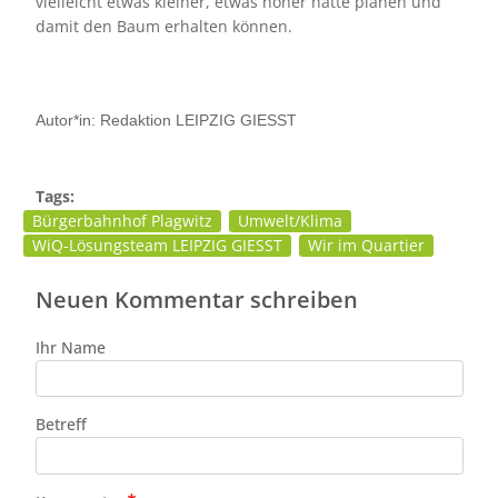
vielleicht etwas kleiner, etwas höher hätte planen und
damit den Baum erhalten können.
Autor*in: Redaktion LEIPZIG GIESST
Tags:
Bürgerbahnhof Plagwitz
Umwelt/Klima
WiQ-Lösungsteam LEIPZIG GIESST
Wir im Quartier
Neuen Kommentar schreiben
Ihr Name
Betreff