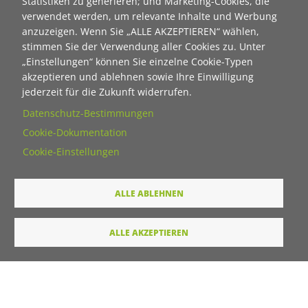
Statistiken zu generieren; und Marketing-Cookies, die
verwendet werden, um relevante Inhalte und Werbung
Titel
anzuzeigen. Wenn Sie „ALLE AKZEPTIEREN“ wählen,
stimmen Sie der Verwendung aller Cookies zu. Unter
„Einstellungen“ können Sie einzelne Cookie-Typen
akzeptieren und ablehnen sowie Ihre Einwilligung
Vorname
jederzeit für die Zukunft widerrufen.
Datenschutz-Bestimmungen
Nachname
Cookie-Dokumentation
Cookie-Einstellungen
E-Mail
ALLE ABLEHNEN
Wie dürfen wir Sie in Zukunft ansprechen
ALLE AKZEPTIEREN
Sie
Du
Ihre Daten werden von unserer Stiftung elektronisch