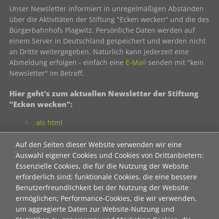
Unser Newsletter informiert in unregelmäßigen Abständen
über die Aktivitäten der Stiftung "Ecken wecken" und die des
Bürgerbahnhofs Plagwitz. Persönliche Daten werden auf
einem Server in Deutschland gespeichert und werden nicht
an Dritte weitergegeben. Natürlich kann jederzeit eine
Abmeldung erfolgen - einfach eine
E-Mail
senden mit "kein
Newsletter" im Betreff.
Hier geht's zum aktuellen Newsletter der Stiftung
"Ecken wecken":
als html
als pdf
Auf den Seiten dieser Website verwenden wir eine
Auswahl eigener Cookies und Cookies von Drittanbietern:
Essenzielle Cookies, die für die Nutzung der Website
Neuanmeldung zum Newsletter der Stiftung "Ecken
erforderlich sind; funktionale Cookies, die eine bessere
wecken":
Benutzerfreundlichkeit bei der Nutzung der Website
Contact 1
ermöglichen; Performance-Cookies, die wir verwenden,
Anrede
um aggregierte Daten zur Website-Nutzung und