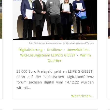
Foto: Sächsisches Staatsministerium für Wirtschaft, Arbeit und Verkehr
Digitalisierung
•
Resilienz
•
Umwelt/Klima
•
WiQ-Lösungsteam LEIPZIG GIESST
•
Wir im
Quartier
25.000 Euro Preisgeld geht an LEIPZIG GIESST,
denn auf der Sächsischen Digitalkonferenz
forum sachsen digital vom 14.12.22 wurden
wir mit…
Weiterlesen...