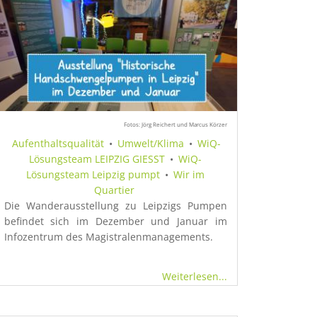
Fotos: Jörg Reichert und Marcus Körzer
Aufenthaltsqualität
•
Umwelt/Klima
•
WiQ-
Lösungsteam LEIPZIG GIESST
•
WiQ-
Lösungsteam Leipzig pumpt
•
Wir im
Quartier
Die Wanderausstellung zu Leipzigs Pumpen
befindet sich im Dezember und Januar im
Infozentrum des Magistralenmanagements.
Weiterlesen...