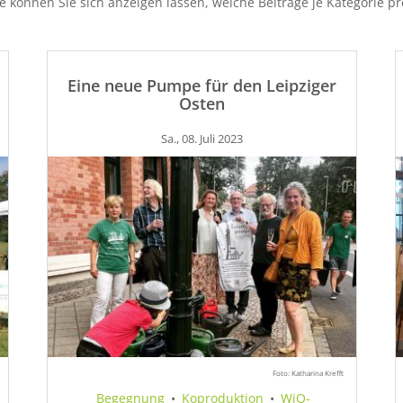
ie können Sie sich anzeigen lassen, welche Beiträge je Kategorie p
Eine neue Pumpe für den Leipziger
Osten
Sa., 08. Juli 2023
Foto: Katharina Krefft
Begegnung
•
Koproduktion
•
WiQ-