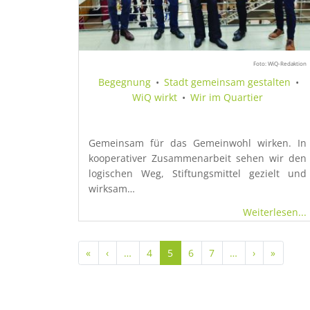
Foto: WiQ-Redaktion
Begegnung
•
Stadt gemeinsam gestalten
•
WiQ wirkt
•
Wir im Quartier
Gemeinsam für das Gemeinwohl wirken. In
kooperativer Zusammenarbeit sehen wir den
logischen Weg, Stiftungsmittel gezielt und
wirksam…
Weiterlesen...
Seitennummerierung
Erste Seite
Vorherige Seite
Nächste Sei
Letzte 
«
‹
…
4
5
6
7
…
›
»