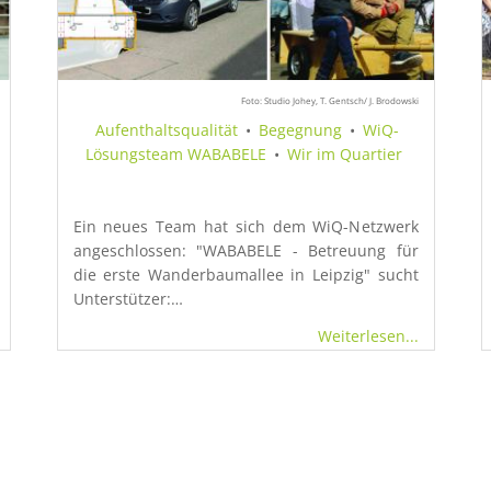
Foto: Studio Johey, T. Gentsch/ J. Brodowski
Aufenthaltsqualität
•
Begegnung
•
WiQ-
Lösungsteam WABABELE
•
Wir im Quartier
Ein neues Team hat sich dem WiQ-Netzwerk
angeschlossen: "WABABELE - Betreuung für
die erste Wanderbaumallee in Leipzig" sucht
Unterstützer:…
Weiterlesen...
te
Seite