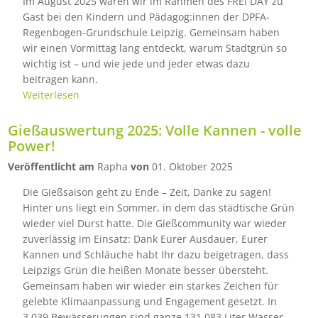
Im August 2025 waren wir im Rahmen des FREI DAY zu
Gast bei den Kindern und Pädagog:innen der DPFA-
Regenbogen-Grundschule Leipzig. Gemeinsam haben
wir einen Vormittag lang entdeckt, warum Stadtgrün so
wichtig ist – und wie jede und jeder etwas dazu
beitragen kann.
Weiterlesen
Gießauswertung 2025: Volle Kannen - volle
Power!
Veröffentlicht am
Rapha
von
01. Oktober 2025
Die Gießsaison geht zu Ende – Zeit, Danke zu sagen!
Hinter uns liegt ein Sommer, in dem das städtische Grün
wieder viel Durst hatte. Die Gießcommunity war wieder
zuverlässig im Einsatz: Dank Eurer Ausdauer, Eurer
Kannen und Schläuche habt Ihr dazu beigetragen, dass
Leipzigs Grün die heißen Monate besser übersteht.
Gemeinsam haben wir wieder ein starkes Zeichen für
gelebte Klimaanpassung und Engagement gesetzt. In
3.039 Bewässerungen sind ganze 131.083 Liter Wasser