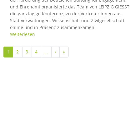
und Ehrenamt organisierte das Team von LEIPZIG GIESST
die ganztägige Konferenz, zu der Vertreter:innen aus
Stadtverwaltungen, Wissenschaft und Zivilgesellschaft
online und in Präsenz zusammenkamen.
Weiterlesen
Seitennummerierung
Nächste Seite
Letzte Seite
1
2
3
4
…
›
»