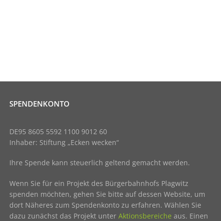
SPENDENKONTO
DE95 8605 5592 1100 9012 60
Inhaber: Stiftung „Ecken wecken“
Ihre Spende kann steuerlich geltend gemacht werden.
Wenn Sie für ein Projekt des Bürgerbahnhofs Plagwitz
spenden möchten, gehen Sie bitte auf dessen Website, um
dort Näheres zum Spendenkonto zu erfahren. Wählen Sie
dazu zunächst das Projekt unter
Aktionsbereiche
aus. Einen