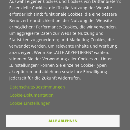
Auswahl eigener Cookies und Cookies von Drittanbietern:
Essenzielle Cookies, die für die Nutzung der Website
Unser Newsletter informiert in unregelmäßigen Abständen
erforderlich sind; funktionale Cookies, die eine bessere
über die Aktivitäten der Stiftung "Ecken wecken" und die des
Benutzerfreundlichkeit bei der Nutzung der Website
Bürgerbahnhofs Plagwitz. Persönliche Daten werden auf
ermöglichen; Performance-Cookies, die wir verwenden,
einem Server in Deutschland gespeichert und werden nicht
um aggregierte Daten zur Website-Nutzung und
an Dritte weitergegeben. Natürlich kann jederzeit eine
Statistiken zu generieren; und Marketing-Cookies, die
Abmeldung erfolgen - einfach eine
E-Mail
senden mit "kein
verwendet werden, um relevante Inhalte und Werbung
Newsletter" im Betreff.
anzuzeigen. Wenn Sie „ALLE AKZEPTIEREN“ wählen,
stimmen Sie der Verwendung aller Cookies zu. Unter
Hier geht's zum aktuellen Newsletter der Stiftung
„Einstellungen“ können Sie einzelne Cookie-Typen
"Ecken wecken":
akzeptieren und ablehnen sowie Ihre Einwilligung
jederzeit für die Zukunft widerrufen.
als html
Datenschutz-Bestimmungen
als pdf
Cookie-Dokumentation
Cookie-Einstellungen
Neuanmeldung zum Newsletter der Stiftung "Ecken
wecken":
ALLE ABLEHNEN
Contact 1
Anrede