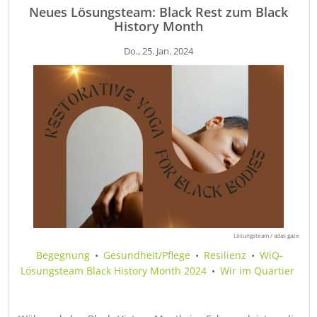
Neues Lösungsteam: Black Rest zum Black
History Month
Do., 25. Jan. 2024
Lösungsteam / adas gaze
Begegnung
•
Gesundheit/Pflege
•
Resilienz
•
WiQ-
Lösungsteam Black History Month 2024
•
Wir im Quartier