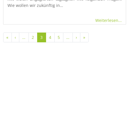
Wie wollen wir zukünftig in…
Weiterlesen...
Seitennummerierung
Erste Seite
Vorherige Seite
Nächste Seite
Letzte Seite
«
‹
…
2
3
4
5
…
›
»