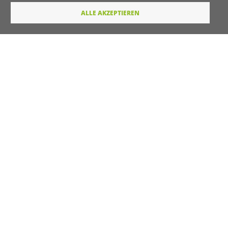
ALLE AKZEPTIEREN
Titel
Vorname
Nachname
E-Mail
Wie dürfen wir Sie in Zukunft ansprechen
Sie
Du