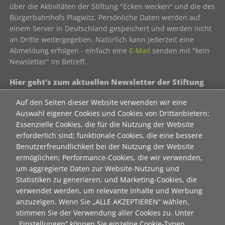
über die Aktivitäten der Stiftung "Ecken wecken" und die des
Bürgerbahnhofs Plagwitz. Persönliche Daten werden auf
einem Server in Deutschland gespeichert und werden nicht
an Dritte weitergegeben. Natürlich kann jederzeit eine
Abmeldung erfolgen - einfach eine
E-Mail
senden mit "kein
Newsletter" im Betreff.
Hier geht's zum aktuellen Newsletter der Stiftung
"Ecken wecken":
Auf den Seiten dieser Website verwenden wir eine
als html
Auswahl eigener Cookies und Cookies von Drittanbietern:
Essenzielle Cookies, die für die Nutzung der Website
als pdf
erforderlich sind; funktionale Cookies, die eine bessere
Benutzerfreundlichkeit bei der Nutzung der Website
Neuanmeldung zum Newsletter der Stiftung "Ecken
ermöglichen; Performance-Cookies, die wir verwenden,
wecken":
um aggregierte Daten zur Website-Nutzung und
Statistiken zu generieren; und Marketing-Cookies, die
Contact 1
verwendet werden, um relevante Inhalte und Werbung
Anrede
anzuzeigen. Wenn Sie „ALLE AKZEPTIEREN“ wählen,
stimmen Sie der Verwendung aller Cookies zu. Unter
„Einstellungen“ können Sie einzelne Cookie-Typen