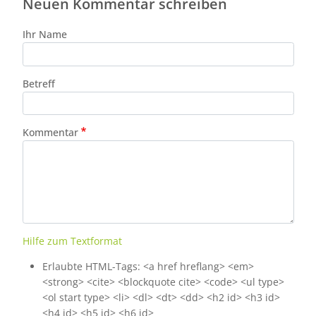
Neuen Kommentar schreiben
Ihr Name
Betreff
Kommentar
Hilfe zum Textformat
Erlaubte HTML-Tags: <a href hreflang> <em>
<strong> <cite> <blockquote cite> <code> <ul type>
<ol start type> <li> <dl> <dt> <dd> <h2 id> <h3 id>
<h4 id> <h5 id> <h6 id>