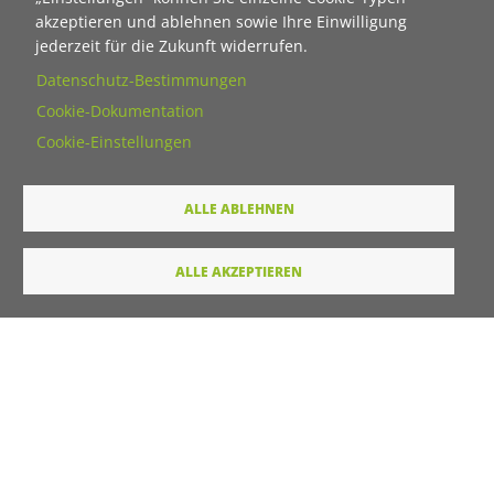
Titel
akzeptieren und ablehnen sowie Ihre Einwilligung
jederzeit für die Zukunft widerrufen.
Datenschutz-Bestimmungen
Vorname
Cookie-Dokumentation
Cookie-Einstellungen
Nachname
ALLE ABLEHNEN
E-Mail
ALLE AKZEPTIEREN
Wie dürfen wir Sie in Zukunft ansprechen
Sie
Du
Ihre Daten werden von unserer Stiftung elektronisch
verarbeitet und gespeichert. Hier finden Sie unsere