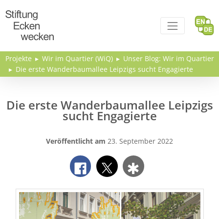
Direkt zum Inhalt
Projekte
Wir im Quartier (WiQ)
Unser Blog: Wir im Quartier
Die erste Wanderbaumallee Leipzigs sucht Engagierte
Die erste Wanderbaumallee Leipzigs
sucht Engagierte
Veröffentlicht am
23. September 2022