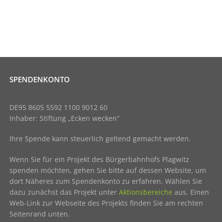
SPENDENKONTO
DE95 8605 5592 1100 9012 60
Inhaber: Stiftung „Ecken wecken“
Ihre Spende kann steuerlich geltend gemacht werden.
Wenn Sie für ein Projekt des Bürgerbahnhofs Plagwitz
spenden möchten, gehen Sie bitte auf dessen Website, um
dort Näheres zum Spendenkonto zu erfahren. Wählen Sie
dazu zunächst das Projekt unter
Aktionsbereiche
aus. Einen
Web-Link zur Webseite des Projekts finden Sie am rechten
Seitenrand unten.