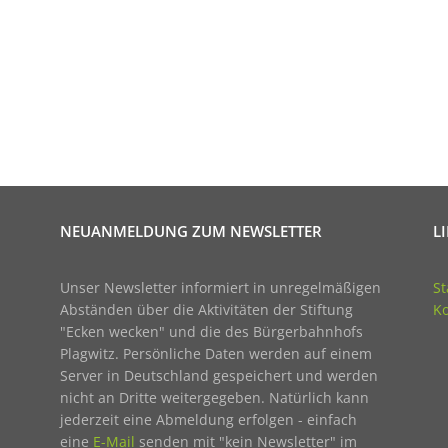
NEUANMELDUNG ZUM NEWSLETTER
L
Unser Newsletter informiert in unregelmäßigen
St
Abständen über die Aktivitäten der Stiftung
Ko
"Ecken wecken" und die des Bürgerbahnhofs
Plagwitz. Persönliche Daten werden auf einem
Server in Deutschland gespeichert und werden
nicht an Dritte weitergegeben. Natürlich kann
jederzeit eine Abmeldung erfolgen - einfach
eine
E-Mail
senden mit "kein Newsletter" im