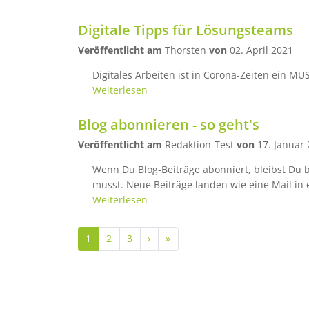
Digitale Tipps für Lösungsteams
Veröffentlicht am
Thorsten
von
02. April 2021
Digitales Arbeiten ist in Corona-Zeiten ein MU
Weiterlesen
Blog abonnieren - so geht's
Veröffentlicht am
Redaktion-Test
von
17. Januar
Wenn Du Blog-Beiträge abonniert, bleibst Du 
musst. Neue Beiträge landen wie eine Mail in
Weiterlesen
Seitennummerierung
Nächste Seite
Letzte Seite
1
2
3
›
»