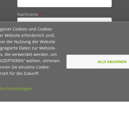
Nachname
igener Cookies und Cookies
E-Mail
er Website erforderlich sind;
 bei der Nutzung der Website
gregierte Daten zur Website-
es, die verwendet werden, um
Wie dürfen wir Sie in Zukunft ansprechen
 AKZEPTIEREN“ wählen, stimmen
ALLE ABLEHNEN
Sie
önnen Sie einzelne Cookie-
Du
zeit für die Zukunft
Ihre Daten werden von unserer Stiftung
ie-Einstellungen
elektronisch verarbeitet und gespeichert. Hier
finden Sie unsere
Datenschutzerklärung
.
Absenden