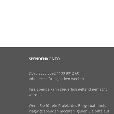
SPENDENKONTO
DE95 8605 5592 1100 9012 60
Inhaber: Stiftung „Ecken wecken“
Ihre Spende kann steuerlich geltend gemacht
werden.
Wenn Sie für ein Projekt des Bürgerbahnhofs
Plagwitz spenden möchten, gehen Sie bitte auf