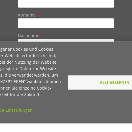
Vorname
Nachname
igener Cookies und Cookies
er Website erforderlich sind;
E-Mail
 bei der Nutzung der Website
gregierte Daten zur Website-
es, die verwendet werden, um
Wie dürfen wir Sie in Zukunft ansprechen
 AKZEPTIEREN“ wählen, stimmen
ALLE ABLEHNEN
önnen Sie einzelne Cookie-
Sie
zeit für die Zukunft
Du
ie-Einstellungen
Ihre Daten werden von unserer Stiftung
elektronisch verarbeitet und gespeichert. Hier
finden Sie unsere
Datenschutzerklärung
.