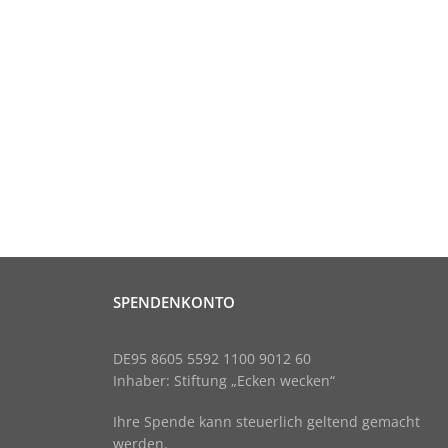
SPENDENKONTO
DE95 8605 5592 1100 9012 60
Inhaber: Stiftung „Ecken wecken“
Ihre Spende kann steuerlich geltend gemacht
werden.