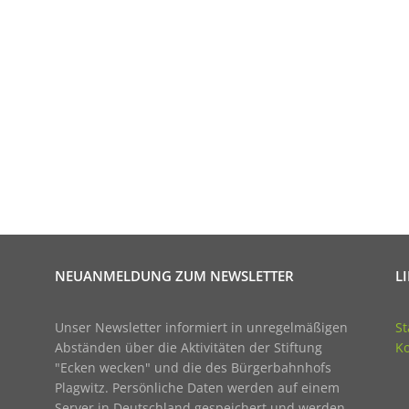
NEUANMELDUNG ZUM NEWSLETTER
L
Unser Newsletter informiert in unregelmäßigen
St
Abständen über die Aktivitäten der Stiftung
Ko
"Ecken wecken" und die des Bürgerbahnhofs
Plagwitz. Persönliche Daten werden auf einem
Server in Deutschland gespeichert und werden