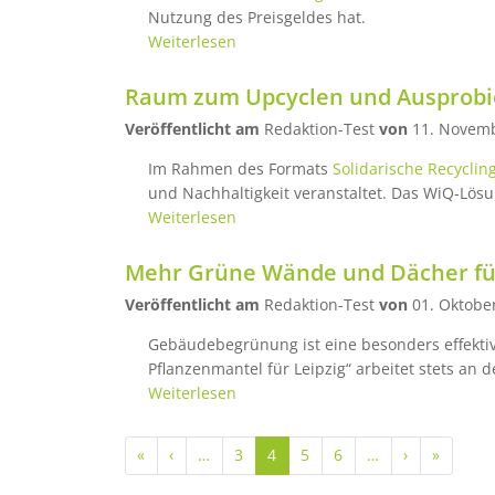
Nutzung des Preisgeldes hat.
Weiterlesen
Raum zum Upcyclen und Ausprobier
Veröffentlicht am
Redaktion-Test
von
11. Novem
Im Rahmen des Formats
Solidarische Recyclin
und Nachhaltigkeit veranstaltet. Das WiQ-Lösun
Weiterlesen
Mehr Grüne Wände und Dächer für 
Veröffentlicht am
Redaktion-Test
von
01. Oktobe
Gebäudebegrünung ist eine besonders effekt
Pflanzenmantel für Leipzig“ arbeitet stets an de
Weiterlesen
Seitennummerierung
Erste Seite
Vorherige Seite
Nächste Sei
Letzte 
«
‹
…
3
4
5
6
…
›
»