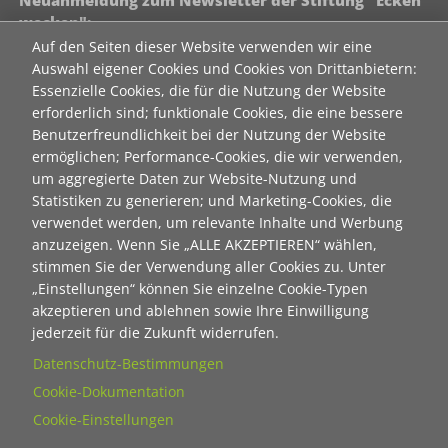
Neuanmeldung zum Newsletter der Stiftung "Ecken
wecken":
Auf den Seiten dieser Website verwenden wir eine
Contact 1
Auswahl eigener Cookies und Cookies von Drittanbietern:
Anrede
Essenzielle Cookies, die für die Nutzung der Website
erforderlich sind; funktionale Cookies, die eine bessere
Benutzerfreundlichkeit bei der Nutzung der Website
Titel
ermöglichen; Performance-Cookies, die wir verwenden,
um aggregierte Daten zur Website-Nutzung und
Statistiken zu generieren; und Marketing-Cookies, die
Vorname
verwendet werden, um relevante Inhalte und Werbung
anzuzeigen. Wenn Sie „ALLE AKZEPTIEREN“ wählen,
stimmen Sie der Verwendung aller Cookies zu. Unter
„Einstellungen“ können Sie einzelne Cookie-Typen
Nachname
akzeptieren und ablehnen sowie Ihre Einwilligung
jederzeit für die Zukunft widerrufen.
E-Mail
Datenschutz-Bestimmungen
Cookie-Dokumentation
Cookie-Einstellungen
Wie dürfen wir Sie in Zukunft ansprechen