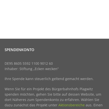
SPENDENKONTO
DE95 8605 5592 1100 9012 60
Inhaber: Stiftung „Ecken wecken“
Ihre Spende kann steuerlich geltend gemacht werden.
Wenn Sie für ein Projekt des Bürgerbahnhofs Plagwitz
spenden möchten, gehen Sie bitte auf dessen Website, um
dort Näheres zum Spendenkonto zu erfahren. Wählen Sie
dazu zunächst das Projekt unter
Aktionsbereiche
aus. Einen