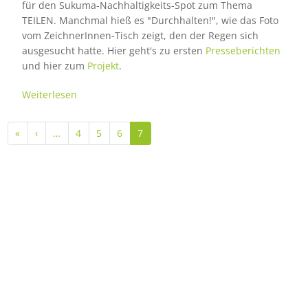
für den Sukuma-Nachhaltigkeits-Spot zum Thema
TEILEN. Manchmal hieß es "Durchhalten!", wie das Foto
vom ZeichnerInnen-Tisch zeigt, den der Regen sich
ausgesucht hatte. Hier geht's zu ersten
Presseberichten
und hier zum
Projekt
.
Weiterlesen
Seitennummerierung
Erste Seite
Vorherige Seite
«
‹
…
4
5
6
7