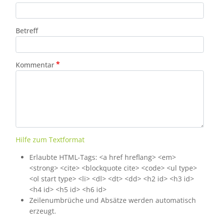
Betreff
Kommentar
Hilfe zum Textformat
Erlaubte HTML-Tags: <a href hreflang> <em>
<strong> <cite> <blockquote cite> <code> <ul type>
<ol start type> <li> <dl> <dt> <dd> <h2 id> <h3 id>
<h4 id> <h5 id> <h6 id>
Zeilenumbrüche und Absätze werden automatisch
erzeugt.