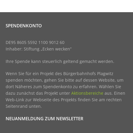
SPENDENKONTO
DE95 8605 5592 1100 9012 60
Inhaber: Stiftung „Ecken wecken“
Ihre Spende kann steuerlich geltend gemacht werden.
Wenn Sie für ein Projekt des Bürgerbahnhofs Plagwitz
spenden möchten, gehen Sie bitte auf dessen Website, um
dort Näheres zum Spendenkonto zu erfahren. Wählen Sie
dazu zunächst das Projekt unter
Aktionsbereiche
aus. Einen
Web-Link zur Webseite des Projekts finden Sie am rechten
Seitenrand unten.
NEUANMELDUNG ZUM NEWSLETTER