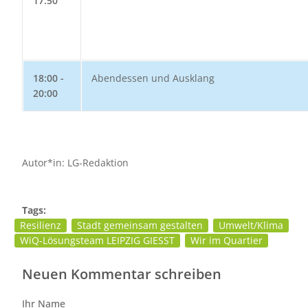
17:50
18:00 -
Abendessen und Ausklang
20:00
Autor*in: LG-Redaktion
Tags:
Resilienz
Stadt gemeinsam gestalten
Umwelt/Klima
WiQ-Lösungsteam LEIPZIG GIESST
Wir im Quartier
Neuen Kommentar schreiben
Ihr Name