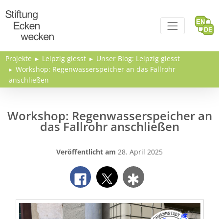
Direkt zum Inhalt
Projekte
Leipzig giesst
Unser Blog: Leipzig giesst
Workshop: Regenwasserspeicher an das Fallrohr
anschließen
Workshop: Regenwasserspeicher an
das Fallrohr anschließen
Veröffentlicht am
28. April 2025