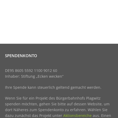
SPENDENKONTO
DE95 8605 5592 1100 9012 60
Inhaber: Stiftung „Ecken wecken“
Ihre Spende kann steuerlich geltend gemacht werden.
Wenn Sie für ein Projekt des Bürgerbahnhofs Plagwitz
spenden möchten, gehen Sie bitte auf dessen Website, um
dort Näheres zum Spendenkonto zu erfahren. Wählen Sie
dazu zunächst das Projekt unter
Aktionsbereiche
aus. Einen