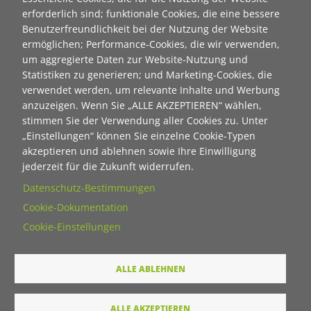
Neuanmeldung zum Newsletter der Stiftung "Ecken
erforderlich sind; funktionale Cookies, die eine bessere
wecken":
Benutzerfreundlichkeit bei der Nutzung der Website
ermöglichen; Performance-Cookies, die wir verwenden,
Contact 1
um aggregierte Daten zur Website-Nutzung und
Anrede
Statistiken zu generieren; und Marketing-Cookies, die
verwendet werden, um relevante Inhalte und Werbung
anzuzeigen. Wenn Sie „ALLE AKZEPTIEREN“ wählen,
Titel
stimmen Sie der Verwendung aller Cookies zu. Unter
„Einstellungen“ können Sie einzelne Cookie-Typen
akzeptieren und ablehnen sowie Ihre Einwilligung
Vorname
jederzeit für die Zukunft widerrufen.
Datenschutz-Bestimmungen
Cookie-Dokumentation
Nachname
Cookie-Einstellungen
E-Mail
ALLE ABLEHNEN
Wie dürfen wir Sie in Zukunft ansprechen
ALLE AKZEPTIEREN