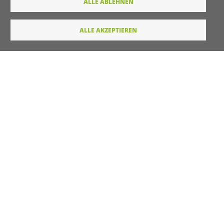
ALLE ABLEHNEN
E-Mail
ALLE AKZEPTIEREN
Wie dürfen wir Sie in Zukunft ansprechen
Sie
Du
Ihre Daten werden von unserer Stiftung elektronisch
verarbeitet und gespeichert. Hier finden Sie unsere
Datenschutzerklärung
.
Absenden
LINKS
Startseite