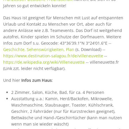
Jahren so gut entwickeln konnte!
Das Haus ist geeignet für Menschen mit Lust auf entspannten
Urlaub und Kontakt zu Menschen vor Ort, aber auch für
andere Anlässe wie z.B. Teamevents. Das Dorf ist weitgehend
autofrei, Kinder spielen im Schutze der Dorfmauern. Weitere
Infos zum Dorf s.u. Geocode: 43°36'39.1"N 3°24'01.6"E --
Geschichte, Sehenswürigkeiten, Plan
(s. Download) --
https://www.destination-salagou.fr/de/villeneuvette
--
https://de.wikipedia.org/wiki/Villeneuvette
-- villeneuvette.fr
(Link zzt. leider nicht verfügbar).
Und hier
Infos zum Haus
:
2 Zimmer, Salon, Küche, Bad, für ca. 4 Personen
Ausstattung u.a.: Kamin, Herd/Backofen, Mikrowelle,
Waschmaschine, Staubsauger, Toaster, Kühlschrank,
Geschirr, 2 Fahrräder (nur für Kurzstrecken geeignet),
Bettwäsche und Hand-/Geschirrtücher (kann man nutzen
wenn man sie wieder wäscht)