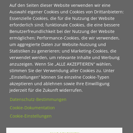
Auf den Seiten dieser Website verwenden wir eine
"Ecken wecken":
Auswahl eigener Cookies und Cookies von Drittanbietern:
als html
Essenzielle Cookies, die für die Nutzung der Website
erforderlich sind; funktionale Cookies, die eine bessere
als pdf
Benutzerfreundlichkeit bei der Nutzung der Website
ermöglichen; Performance-Cookies, die wir verwenden,
Neuanmeldung zum Newsletter der Stiftung "Ecken
um aggregierte Daten zur Website-Nutzung und
wecken":
Statistiken zu generieren; und Marketing-Cookies, die
verwendet werden, um relevante Inhalte und Werbung
Contact 1
anzuzeigen. Wenn Sie „ALLE AKZEPTIEREN“ wählen,
Anrede
stimmen Sie der Verwendung aller Cookies zu. Unter
„Einstellungen“ können Sie einzelne Cookie-Typen
akzeptieren und ablehnen sowie Ihre Einwilligung
Titel
jederzeit für die Zukunft widerrufen.
Datenschutz-Bestimmungen
Cookie-Dokumentation
Vorname
Cookie-Einstellungen
Nachname