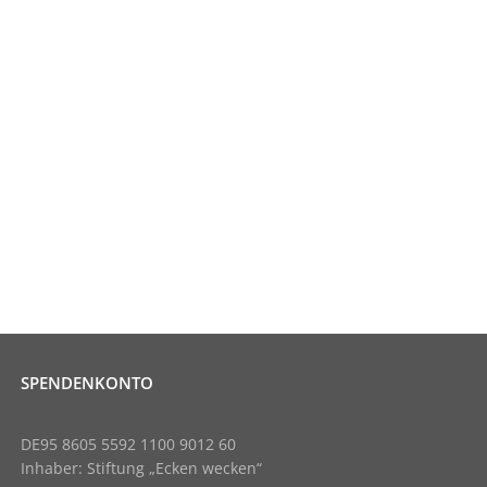
SPENDENKONTO
DE95 8605 5592 1100 9012 60
Inhaber: Stiftung „Ecken wecken“