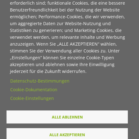
Anrede
erforderlich sind; funktionale Cookies, die eine bessere
Benutzerfreundlichkeit bei der Nutzung der Website
ermöglichen; Performance-Cookies, die wir verwenden,
um aggregierte Daten zur Website-Nutzung und
Titel
Statistiken zu generieren; und Marketing-Cookies, die
verwendet werden, um relevante Inhalte und Werbung
anzuzeigen. Wenn Sie „ALLE AKZEPTIEREN“ wählen,
Vorname
stimmen Sie der Verwendung aller Cookies zu. Unter
„Einstellungen“ können Sie einzelne Cookie-Typen
akzeptieren und ablehnen sowie Ihre Einwilligung
Nachname
jederzeit für die Zukunft widerrufen.
Datenschutz-Bestimmungen
E-Mail
Cookie-Dokumentation
Cookie-Einstellungen
Wie dürfen wir Sie in Zukunft ansprechen
ALLE ABLEHNEN
Sie
Du
ALLE AKZEPTIEREN