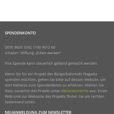
SPENDENKONTO
DE95 8605 5592 1100 9012 60
Inhaber: Stiftung „Ecken wecken“
Ihre Spende kann steuerlich geltend gemacht werden.
Wenn Sie für ein Projekt des Bürgerbahnhofs Plagwitz
spenden möchten, gehen Sie bitte auf dessen Website, um
dort Näheres zum Spendenkonto zu erfahren. Wählen Sie
dazu zunächst das Projekt unter
Aktionsbereiche
aus. Einen
Web-Link zur Webseite des Projekts finden Sie am rechten
Seitenrand unten.
NEUANMELDUNG ZUM NEWSLETTER