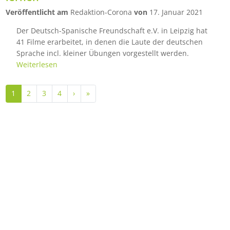
Veröffentlicht am
Redaktion-Corona
von
17. Januar 2021
Der Deutsch-Spanische Freundschaft e.V. in Leipzig hat
41 Filme erarbeitet, in denen die Laute der deutschen
Sprache incl. kleiner Übungen vorgestellt werden.
Weiterlesen
Seitennummerierung
Nächste Seite
Letzte Seite
1
2
3
4
›
»