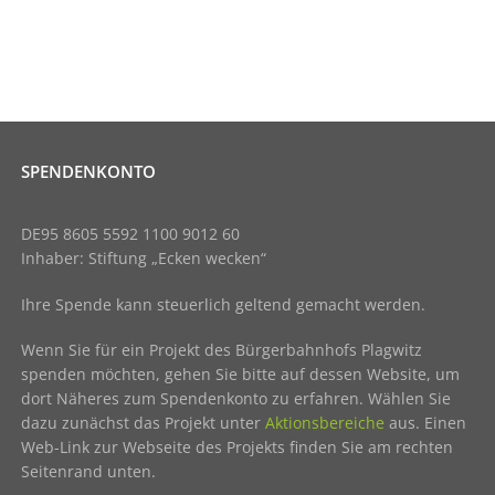
SPENDENKONTO
DE95 8605 5592 1100 9012 60
Inhaber: Stiftung „Ecken wecken“
Ihre Spende kann steuerlich geltend gemacht werden.
Wenn Sie für ein Projekt des Bürgerbahnhofs Plagwitz
spenden möchten, gehen Sie bitte auf dessen Website, um
dort Näheres zum Spendenkonto zu erfahren. Wählen Sie
dazu zunächst das Projekt unter
Aktionsbereiche
aus. Einen
Web-Link zur Webseite des Projekts finden Sie am rechten
Seitenrand unten.