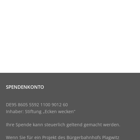
SPENDENKONTO
DE95 8605 5592 1100 9012 60
Inhaber: Stiftung „Ecken wecken“
Ihre Spende kann steuerlich geltend gemacht werden.
Wenn Sie für ein Projekt des Bürgerbahnhofs Plagwitz