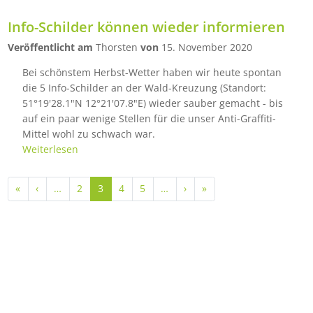
Info-Schilder können wieder informieren
Veröffentlicht am
Thorsten
von
15. November 2020
Bei schönstem Herbst-Wetter haben wir heute spontan
die 5 Info-Schilder an der Wald-Kreuzung (Standort:
51°19'28.1"N 12°21'07.8"E) wieder sauber gemacht - bis
auf ein paar wenige Stellen für die unser Anti-Graffiti-
Mittel wohl zu schwach war.
Weiterlesen
Seitennummerierung
Erste Seite
Vorherige Seite
Nächste Seite
Letzte Seite
«
‹
…
2
3
4
5
…
›
»