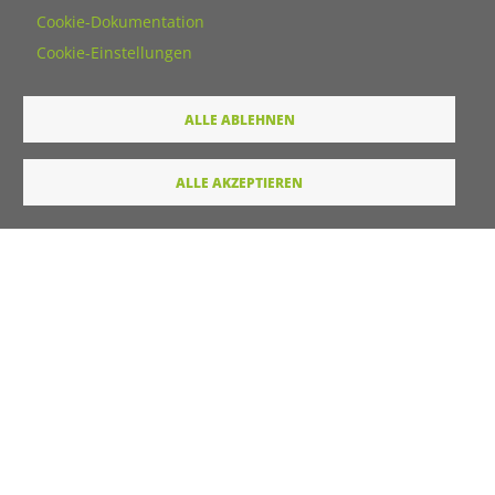
Cookie-Dokumentation
Wie dürfen wir Sie in Zukunft ansprechen
Cookie-Einstellungen
Sie
Du
ALLE ABLEHNEN
Ihre Daten werden von unserer Stiftung elektronisch
ALLE AKZEPTIEREN
verarbeitet und gespeichert. Hier finden Sie unsere
Datenschutzerklärung
.
Absenden
LINKS
Startseite
Kontakt
Unterstützt durch
Drupal