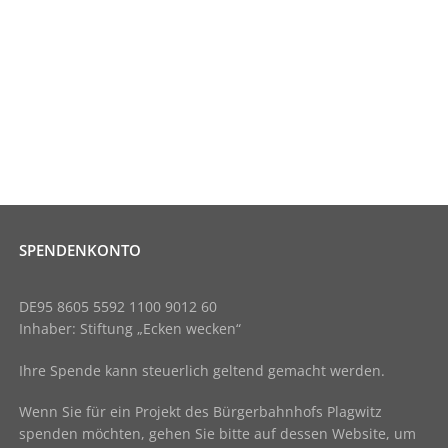
SPENDENKONTO
DE95 8605 5592 1100 9012 60
Inhaber: Stiftung „Ecken wecken“
Ihre Spende kann steuerlich geltend gemacht werden.
Wenn Sie für ein Projekt des Bürgerbahnhofs Plagwitz
spenden möchten, gehen Sie bitte auf dessen Website, um