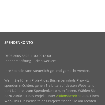
SPENDENKONTO
DE95 8605 5592 1100 9012 60
Inhaber: Stiftung „Ecken wecken“
Ihre Spende kann steuerlich geltend gemacht werden.
Wenn Sie für ein Projekt des Bürgerbahnhofs Plagwitz
spenden möchten, gehen Sie bitte auf dessen Website, um
dort Näheres zum Spendenkonto zu erfahren. Wählen Sie
dazu zunächst das Projekt unter
Aktionsbereiche
aus. Einen
Web-Link zur Webseite des Projekts finden Sie am rechten