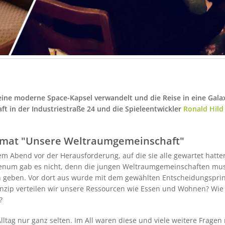
 eine moderne Space-Kapsel verwandelt und die Reise in eine Gala
t in der Industriestraße 24 und die Spieleentwickler
Ronald Hil
ormat "Unsere Weltraumgemeinschaft"
Abend vor der Herausforderung, auf die sie alle gewartet hatten
 Plenum gab es nicht, denn die jungen Weltraumgemeinschaften mu
h geben. Vor dort aus wurde mit dem gewählten Entscheidungsprinz
rinzip verteilen wir unsere Ressourcen wie Essen und Wohnen? Wi
?
Alltag nur ganz selten. Im All waren diese und viele weitere Frage