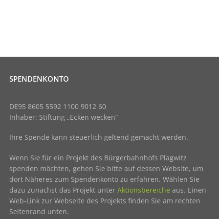
SPENDENKONTO
DE95 8605 5592 1100 9012 60
Inhaber: Stiftung „Ecken wecken“
Ihre Spende kann steuerlich geltend gemacht werden.
Wenn Sie für ein Projekt des Bürgerbahnhofs Plagwitz
spenden möchten, gehen Sie bitte auf dessen Website, um
dort Näheres zum Spendenkonto zu erfahren. Wählen Sie
dazu zunächst das Projekt unter
Aktionsbereiche
aus. Einen
Web-Link zur Webseite des Projekts finden Sie am rechten
Seitenrand unten.