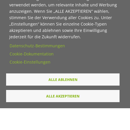
Contact 1
verwendet werden, um relevante Inhalte und Werbung
anzuzeigen. Wenn Sie „ALLE AKZEPTIEREN“ wählen,
Anrede
stimmen Sie der Verwendung aller Cookies zu. Unter
„Einstellungen“ können Sie einzelne Cookie-Typen
akzeptieren und ablehnen sowie Ihre Einwilligung
Titel
jederzeit für die Zukunft widerrufen.
Datenschutz-Bestimmungen
Vorname
Cookie-Dokumentation
Cookie-Einstellungen
Nachname
ALLE ABLEHNEN
E-Mail
ALLE AKZEPTIEREN
Wie dürfen wir Sie in Zukunft ansprechen
Sie