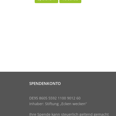
SPENDENKONTO
DE95 8605 5592 1100 9012 60
Inhaber: Stiftung „Ecken wecken“
Ihre Spende kann steuerlich geltend gemacht