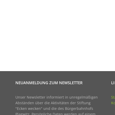
NEUANMELDUNG ZUM NEWSLETTER
L
Unser Newsletter informiert in unregelmäßigen
St
Abständen über die Aktivitäten der Stiftung
Ko
"Ecken wecken" und die des Bürgerbahnhofs
Plagwitz. Persönliche Daten werden auf einem