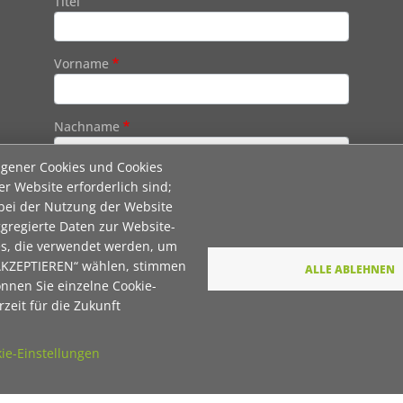
Titel
Vorname
Nachname
igener Cookies und Cookies
er Website erforderlich sind;
E-Mail
 bei der Nutzung der Website
gregierte Daten zur Website-
es, die verwendet werden, um
Wie dürfen wir Sie in Zukunft ansprechen
 AKZEPTIEREN“ wählen, stimmen
ALLE ABLEHNEN
önnen Sie einzelne Cookie-
Sie
zeit für die Zukunft
Du
ie-Einstellungen
Ihre Daten werden von unserer Stiftung
elektronisch verarbeitet und gespeichert. Hier
finden Sie unsere
Datenschutzerklärung
.