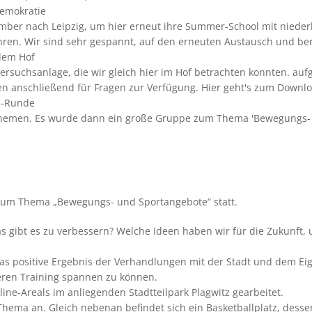
emokratie
er nach Leipzig, um hier erneut ihre Summer-School mit nieder
hren. Wir sind sehr gespannt, auf den erneuten Austausch und b
 dem Hof
Versuchsanlage, die wir gleich hier im Hof betrachten konnten. auf
en anschließend für Fragen zur Verfügung. Hier geht's zum Downl
n-Runde
Themen. Es wurde dann ein große Gruppe zum Thema 'Bewegungs- 
 zum Thema „Bewegungs- und Sportangebote“ statt.
 gibt es zu verbessern? Welche Ideen haben wir für die Zukunft,
 das positive Ergebnis der Verhandlungen mit der Stadt und dem E
deren Training spannen zu können.
kline-Areals im anliegenden Stadtteilpark Plagwitz gearbeitet.
Thema an. Gleich nebenan befindet sich ein Basketballplatz, dessen