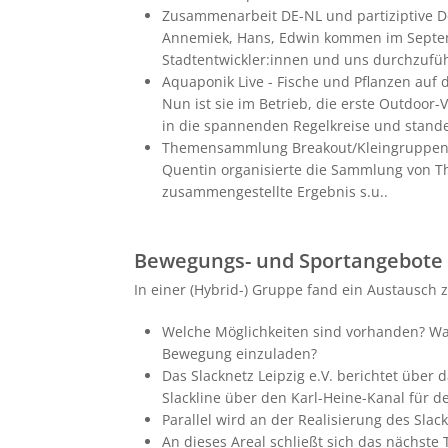
Zusammenarbeit DE-NL und partiziptive D
Annemiek, Hans, Edwin kommen im Septemb
Stadtentwickler:innen und uns durchzufü
Aquaponik Live - Fische und Pflanzen auf
Nun ist sie im Betrieb, die erste Outdoor-
in die spannenden Regelkreise und stand
Themensammlung Breakout/Kleingruppe
Quentin organisierte die Sammlung von 
zusammengestellte Ergebnis s.u..
Bewegungs- und Sportangebote
In einer (Hybrid-) Gruppe fand ein Austausch
Welche Möglichkeiten sind vorhanden? Was
Bewegung einzuladen?
Das Slacknetz Leipzig e.V. berichtet über
Slackline über den Karl-Heine-Kanal für 
Parallel wird an der Realisierung des Slac
An dieses Areal schließt sich das nächste 