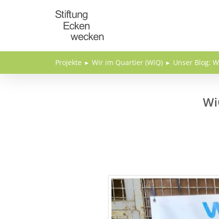
Direkt zum Inhalt
Projekte
Wir im Quartier (WiQ)
Unser Blog: W
Wi