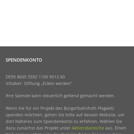
SPENDENKONTO
DE95 8605 5592 1100 9012 60
Inhaber: Stiftung „Ecken wecken“
Ihre Spende kann steuerlich geltend gemacht werden.
Wenn Sie für ein Projekt des Bürgerbahnhofs Plagwitz
spenden möchten, gehen Sie bitte auf dessen Website, um
dort Näheres zum Spendenkonto zu erfahren. Wählen Sie
dazu zunächst das Projekt unter
Aktionsbereiche
aus. Einen