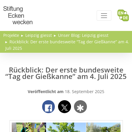
Direkt zum Inhalt
Projekte
Leipzig giesst
Unser Blog: Leipzig giesst
Rückblick: Der erste bundesweite “Tag der Gießkanne” am 4.
Juli 2025
Rückblick: Der erste bundesweite
“Tag der Gießkanne” am 4. Juli 2025
Veröffentlicht am
18. September 2025