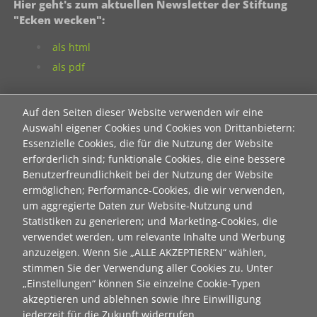
Hier geht's zum aktuellen Newsletter der Stiftung
"Ecken wecken":
als html
als pdf
Neuanmeldung zum Newsletter der Stiftung "Ecken
Auf den Seiten dieser Website verwenden wir eine
wecken":
Auswahl eigener Cookies und Cookies von Drittanbietern:
Essenzielle Cookies, die für die Nutzung der Website
Contact 1
erforderlich sind; funktionale Cookies, die eine bessere
Anrede
Benutzerfreundlichkeit bei der Nutzung der Website
ermöglichen; Performance-Cookies, die wir verwenden,
um aggregierte Daten zur Website-Nutzung und
Titel
Statistiken zu generieren; und Marketing-Cookies, die
verwendet werden, um relevante Inhalte und Werbung
anzuzeigen. Wenn Sie „ALLE AKZEPTIEREN“ wählen,
Vorname
stimmen Sie der Verwendung aller Cookies zu. Unter
„Einstellungen“ können Sie einzelne Cookie-Typen
akzeptieren und ablehnen sowie Ihre Einwilligung
jederzeit für die Zukunft widerrufen.
Nachname