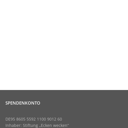
SPENDENKONTO
DE95 8605 5592 1100 9012 60
Inhaber: Stiftung „Ecken wecken“