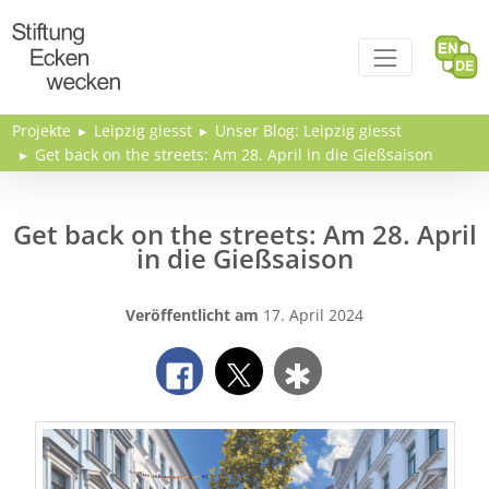
Direkt zum Inhalt
Projekte
Leipzig giesst
Unser Blog: Leipzig giesst
Get back on the streets: Am 28. April in die Gießsaison
Get back on the streets: Am 28. April
in die Gießsaison
Veröffentlicht am
17. April 2024