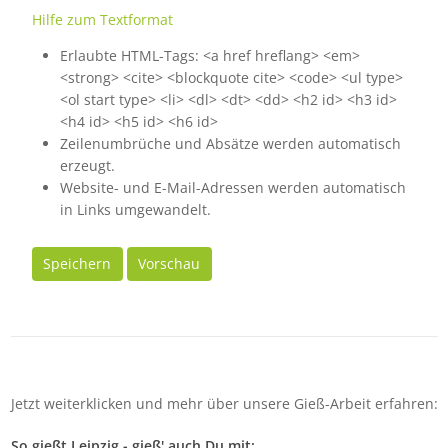
Hilfe zum Textformat
Erlaubte HTML-Tags: <a href hreflang> <em>
<strong> <cite> <blockquote cite> <code> <ul type>
<ol start type> <li> <dl> <dt> <dd> <h2 id> <h3 id>
<h4 id> <h5 id> <h6 id>
Zeilenumbrüche und Absätze werden automatisch
erzeugt.
Website- und E-Mail-Adressen werden automatisch
in Links umgewandelt.
Speichern
Vorschau
Jetzt weiterklicken und mehr über unsere Gieß-Arbeit erfahren:
So gießt Leipzig - gieß' auch Du mit: