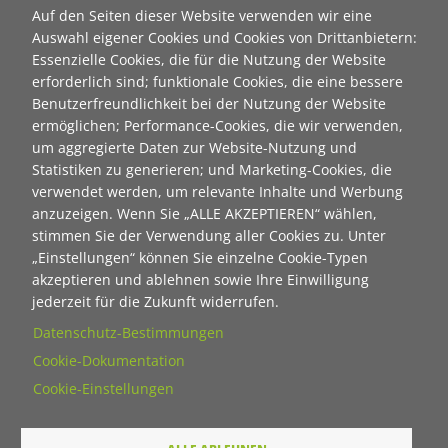
Titel
Auf den Seiten dieser Website verwenden wir eine
Auswahl eigener Cookies und Cookies von Drittanbietern:
Essenzielle Cookies, die für die Nutzung der Website
Vorname
erforderlich sind; funktionale Cookies, die eine bessere
Benutzerfreundlichkeit bei der Nutzung der Website
ermöglichen; Performance-Cookies, die wir verwenden,
um aggregierte Daten zur Website-Nutzung und
Nachname
Statistiken zu generieren; und Marketing-Cookies, die
verwendet werden, um relevante Inhalte und Werbung
anzuzeigen. Wenn Sie „ALLE AKZEPTIEREN“ wählen,
E-Mail
stimmen Sie der Verwendung aller Cookies zu. Unter
„Einstellungen“ können Sie einzelne Cookie-Typen
akzeptieren und ablehnen sowie Ihre Einwilligung
Wie dürfen wir Sie in Zukunft ansprechen
jederzeit für die Zukunft widerrufen.
Sie
Datenschutz-Bestimmungen
Du
Cookie-Dokumentation
Cookie-Einstellungen
Ihre Daten werden von unserer Stiftung elektronisch
verarbeitet und gespeichert. Hier finden Sie unsere