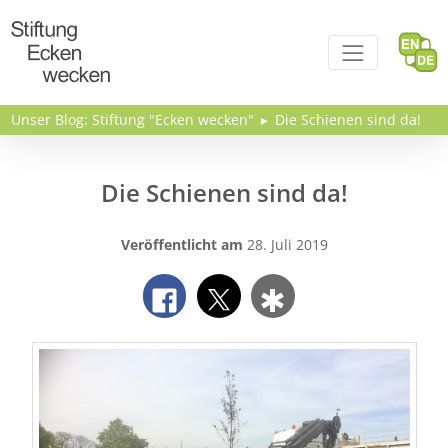
Direkt zum Inhalt
Unser Blog: Stiftung "Ecken wecken"
Die Schienen sind da!
Die Schienen sind da!
Veröffentlicht am
28. Juli 2019