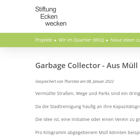
Direkt zum Inhalt
Projekte
Wir im Quartier (WiQ)
Neue Ideen z
Garbage Collector - Aus Mül
Gespeichert von
Thorsten
am
08. Januar 2022
Vermüllte Straßen, Wege und Parks sind ein drin
Da die Stadtreinigung häufig an ihre Kapazitätsg
Die Idee ist, eine Initiative oder einen Verein 
Pro Kilogramm abgegebenem Müll könnten beispi