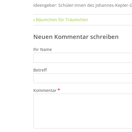
Ideengeber: Schüler:innen des Johannes-Kepler-
Links für das Blättern im Buch Ga
‹
Bäumchen für Träumchen
Neuen Kommentar schreiben
Ihr Name
Betreff
Kommentar