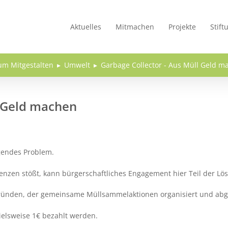
Aktuelles
Mitmachen
Projekte
Stift
um Mitgestalten
Umwelt
Garbage Collector - Aus Müll Geld m
l Geld machen
gendes Problem.
renzen stößt, kann bürgerschaftliches Engagement hier Teil der Lös
zu gründen, der gemeinsame Müllsammelaktionen organisiert und ab
elsweise 1€ bezahlt werden.