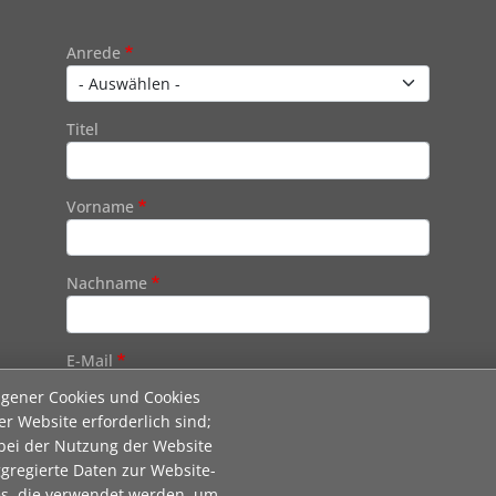
Contact 1
Anrede
Titel
Vorname
Nachname
E-Mail
igener Cookies und Cookies
er Website erforderlich sind;
Wie dürfen wir Sie in Zukunft ansprechen
 bei der Nutzung der Website
gregierte Daten zur Website-
Sie
es, die verwendet werden, um