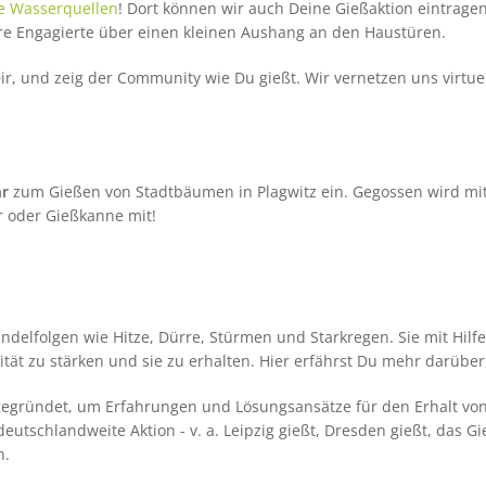
he Wasserquellen
! Dort können wir auch Deine Gießaktion eintrage
re Engagierte über einen kleinen Aushang an den Haustüren.
Dir, und zeig der Community wie Du gießt. Wir vernetzen uns virtu
hr
zum Gießen von Stadtbäumen in Plagwitz ein. Gegossen wird m
r oder Gießkanne mit!
elfolgen wie Hitze, Dürre, Stürmen und Starkregen. Sie mit Hilf
italität zu stärken und sie zu erhalten. Hier erfährst Du mehr darü
egründet, um Erfahrungen und Lösungsansätze für den Erhalt vo
deutschlandweite Aktion - v. a. Leipzig gießt, Dresden gießt, das
n.