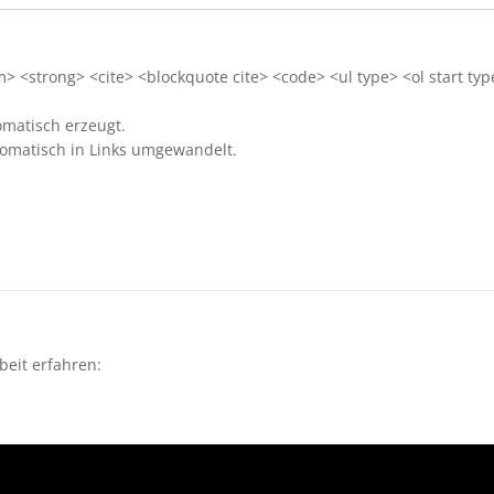
 <strong> <cite> <blockquote cite> <code> <ul type> <ol start typ
matisch erzeugt.
omatisch in Links umgewandelt.
beit erfahren: