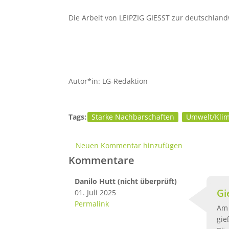
Die Arbeit von LEIPZIG GIESST zur deutschlan
Autor*in: LG-Redaktion
Tags:
Starke Nachbarschaften
Umwelt/Kli
Neuen Kommentar hinzufügen
Kommentare
Danilo Hutt (nicht überprüft)
Gi
01. Juli 2025
Permalink
Am 
gie