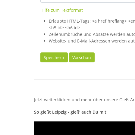
Hilfe zum Textformat
Erlaubte HTML-Tags: <a href hreflang> <em>
<h5 id> <h6 id>
Zeilenumbrüche und Absätze werden auto
Website- und E-Mail-Adressen werden aut
Speichern
Vorschau
Jetzt weiterklicken und mehr über unsere Gieß-Ar
So gießt Leipzig - gieß' auch Du mit: