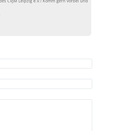
es CVJM Leipzig e.V.! Komm gern vorbei und
.