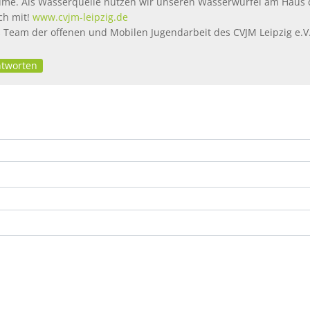
me. Als Wasserquelle nutzen wir unseren Wasserwürfel am Haus d
h mit!
www.cvjm-leipzig.de
 Team der offenen und Mobilen Jugendarbeit des CVJM Leipzig e.V
tworten