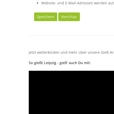
Website- und E-Mail-Adressen werden aut
Speichern
Vorschau
Jetzt weiterklicken und mehr über unsere Gieß-Ar
So gießt Leipzig - gieß' auch Du mit: