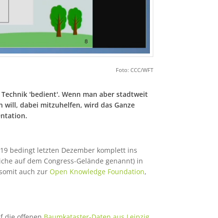
Foto: CCC/WFT
Technik 'bedient'. Wenn man aber stadtweit
n will, dabei mitzuhelfen, wird das Ganze
entation.
id-19 bedingt letzten Dezember komplett ins
iche auf dem Congress-Gelände genannt) in
somit auch zur
Open Knowledge Foundation
,
f die offenen
Baumkataster-Daten aus Leipzig