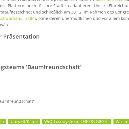
diese Plattform auch für ihre Stadt zu adaptieren. Unsere Einre
oraufgezeichnet und schließlich am 30.12. im Rahmen des Congr
schwörhaus in Ulm
, ohne deren unermüdlichen und vor allem komp
 wäre.
r Präsentation
ngsteams 'Baumfreundschaft'
Baumfreundschaft'
en
Umwelt/Klima
WiQ-Lösungsteam LEIPZIG GIESST
Wir im