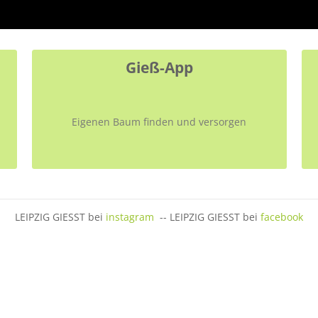
Gieß-App
Eigenen Baum finden und versorgen
LEIPZIG GIESST bei
instagram
-- LEIPZIG GIESST bei
facebook