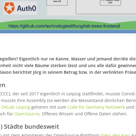
eßen? Eigentlich nur ne Kanne, Wasser und jemand der/die die 
enheit nicht viele Bäume sterben lässt und uns alle dafür gewinne
Davon berichtet Jörg in seinem Betrag bzw. in der verlinkten Präs
en
(CCC), der seit 2017 eigentlich in Leipzig stattfindet, musste Corv
musste ihre Assembly (so werden die Messestand-ähnlichen Bere
m
OKLab Leipzig
gehören mit zum
Code for Germany Netzwerk
und 
uch für
OpenSource
, Offenes Wissen und Offene Daten stehen.
e) Städte bundesweit
en mit dem Adaptieren der OpenSource-Plattform
Giess den Kiez
au