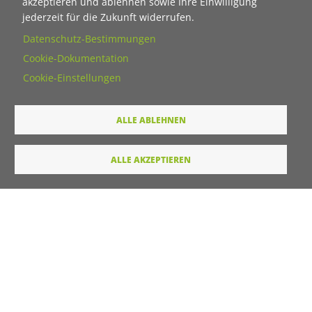
akzeptieren und ablehnen sowie Ihre Einwilligung
jederzeit für die Zukunft widerrufen.
Datenschutz-Bestimmungen
E-Mail
Cookie-Dokumentation
Cookie-Einstellungen
Wie dürfen wir Sie in Zukunft ansprechen
Sie
ALLE ABLEHNEN
Du
ALLE AKZEPTIEREN
Ihre Daten werden von unserer Stiftung elektronisch
verarbeitet und gespeichert. Hier finden Sie unsere
Datenschutzerklärung
.
Absenden
LINKS
Startseite