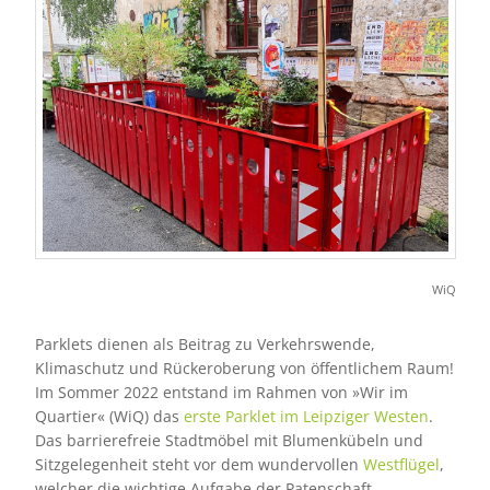
WiQ
Parklets dienen als Beitrag zu Verkehrswende,
Klimaschutz und Rückeroberung von öffentlichem Raum!
Im Sommer 2022 entstand im Rahmen von »Wir im
Quartier« (WiQ) das
erste Parklet im Leipziger Westen
.
Das barrierefreie Stadtmöbel mit Blumenkübeln und
Sitzgelegenheit steht vor dem wundervollen
Westflügel
,
welcher die wichtige Aufgabe der Patenschaft