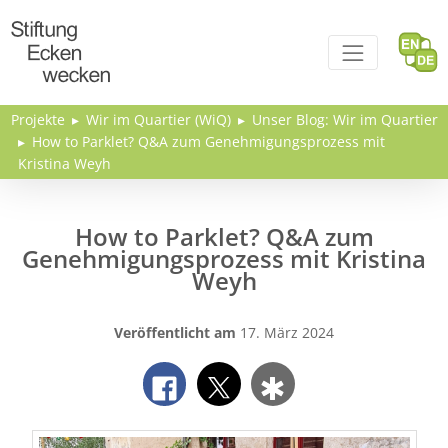
Direkt zum Inhalt
Projekte
Wir im Quartier (WiQ)
Unser Blog: Wir im Quartier
How to Parklet? Q&A zum Genehmigungsprozess mit
Kristina Weyh
How to Parklet? Q&A zum
Genehmigungsprozess mit Kristina
Weyh
Veröffentlicht am
17. März 2024