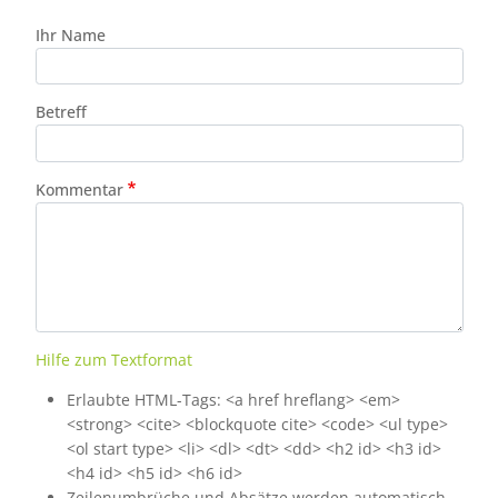
Ihr Name
Betreff
Kommentar
Hilfe zum Textformat
Erlaubte HTML-Tags: <a href hreflang> <em>
<strong> <cite> <blockquote cite> <code> <ul type>
<ol start type> <li> <dl> <dt> <dd> <h2 id> <h3 id>
<h4 id> <h5 id> <h6 id>
Zeilenumbrüche und Absätze werden automatisch