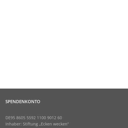
SPENDENKONTO
DE95 8605 5592 1100 9012 60
Inhaber: Stiftung „Ecken wecken“