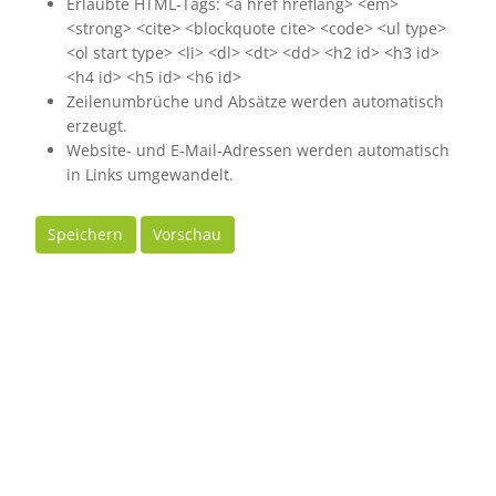
Erlaubte HTML-Tags: <a href hreflang> <em>
<strong> <cite> <blockquote cite> <code> <ul type>
<ol start type> <li> <dl> <dt> <dd> <h2 id> <h3 id>
<h4 id> <h5 id> <h6 id>
Zeilenumbrüche und Absätze werden automatisch
erzeugt.
Website- und E-Mail-Adressen werden automatisch
in Links umgewandelt.
Speichern
Vorschau