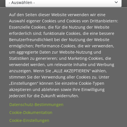
Titel
Auf den Seiten dieser Website verwenden wir eine
Auswahl eigener Cookies und Cookies von Drittanbietern:
Essenzielle Cookies, die für die Nutzung der Website
erforderlich sind; funktionale Cookies, die eine bessere
Vorname
Benutzerfreundlichkeit bei der Nutzung der Website
ermöglichen; Performance-Cookies, die wir verwenden,
um aggregierte Daten zur Website-Nutzung und
Nachname
Statistiken zu generieren; und Marketing-Cookies, die
verwendet werden, um relevante Inhalte und Werbung
anzuzeigen. Wenn Sie „ALLE AKZEPTIEREN“ wählen,
E-Mail
stimmen Sie der Verwendung aller Cookies zu. Unter
„Einstellungen“ können Sie einzelne Cookie-Typen
akzeptieren und ablehnen sowie Ihre Einwilligung
Wie dürfen wir Sie in Zukunft ansprechen
jederzeit für die Zukunft widerrufen.
Sie
Datenschutz-Bestimmungen
Du
Cookie-Dokumentation
Cookie-Einstellungen
Ihre Daten werden von unserer Stiftung elektronisch