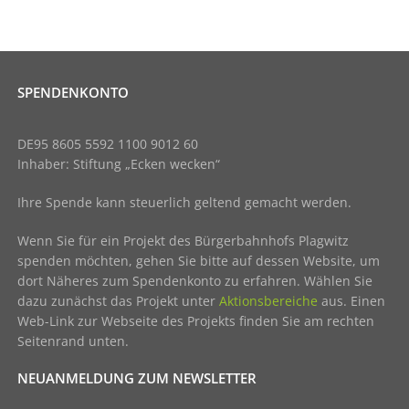
SPENDENKONTO
DE95 8605 5592 1100 9012 60
Inhaber: Stiftung „Ecken wecken“
Ihre Spende kann steuerlich geltend gemacht werden.
Wenn Sie für ein Projekt des Bürgerbahnhofs Plagwitz
spenden möchten, gehen Sie bitte auf dessen Website, um
dort Näheres zum Spendenkonto zu erfahren. Wählen Sie
dazu zunächst das Projekt unter
Aktionsbereiche
aus. Einen
Web-Link zur Webseite des Projekts finden Sie am rechten
Seitenrand unten.
NEUANMELDUNG ZUM NEWSLETTER