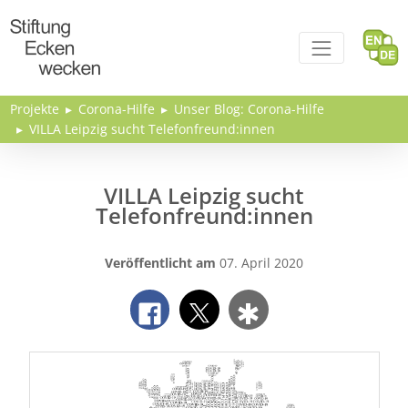
Direkt zum Inhalt
Projekte
Corona-Hilfe
Unser Blog: Corona-Hilfe
VILLA Leipzig sucht Telefonfreund:innen
VILLA Leipzig sucht
Telefonfreund:innen
Veröffentlicht am
07. April 2020