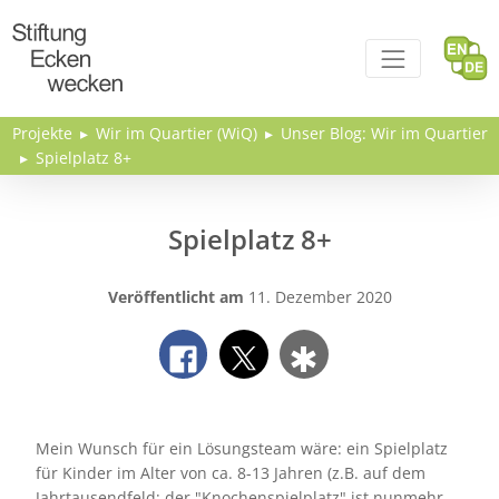
Direkt zum Inhalt
Projekte
Wir im Quartier (WiQ)
Unser Blog: Wir im Quartier
Spielplatz 8+
Spielplatz 8+
Veröffentlicht am
11. Dezember 2020
Mein Wunsch für ein Lösungsteam wäre: ein Spielplatz
für Kinder im Alter von ca. 8-13 Jahren (z.B. auf dem
Jahrtausendfeld; der "Knochenspielplatz" ist nunmehr