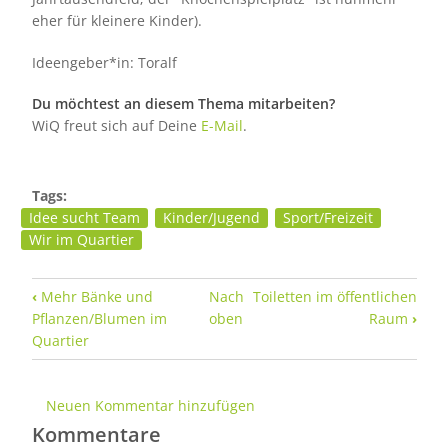
eher für kleinere Kinder).
Ideengeber*in: Toralf
Du möchtest an diesem Thema mitarbeiten?
WiQ freut sich auf Deine
E-Mail
.
Tags:
Idee sucht Team
Kinder/Jugend
Sport/Freizeit
Wir im Quartier
Links für das Blättern im Buch Spielplatz 8
‹
Mehr Bänke und
Nach
Toiletten im öffentlichen
Pflanzen/Blumen im
oben
Raum
›
Quartier
Neuen Kommentar hinzufügen
Kommentare