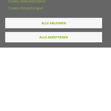
Cookie-Dokumentation
Cookie-Einstellungen
Wie dürfen wir Sie in Zukunft ansprechen
Sie
ALLE ABLEHNEN
Du
ALLE AKZEPTIEREN
Ihre Daten werden von unserer Stiftung elektronisch
verarbeitet und gespeichert. Hier finden Sie unsere
Datenschutzerklärung
.
Absenden
LINKS
Startseite
Kontakt