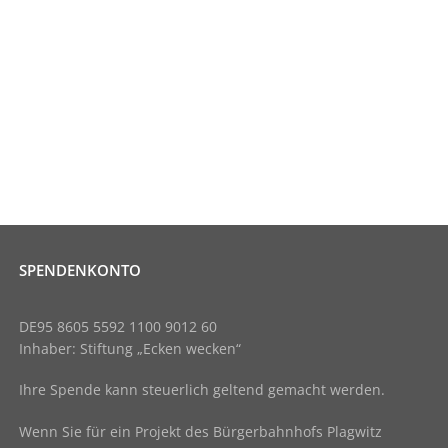
SPENDENKONTO
DE95 8605 5592 1100 9012 60
Inhaber: Stiftung „Ecken wecken“
Ihre Spende kann steuerlich geltend gemacht werden.
Wenn Sie für ein Projekt des Bürgerbahnhofs Plagwitz