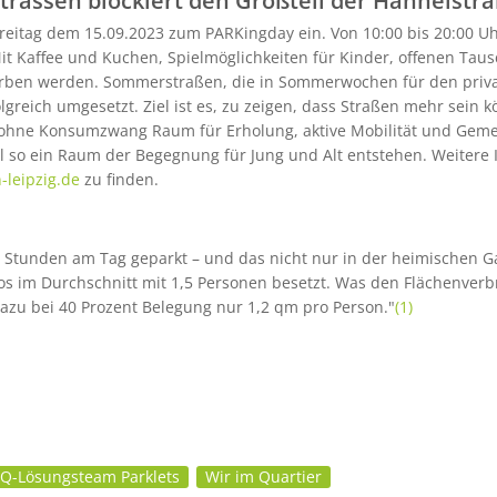
trassen blockiert den Großteil der Hähnelstr
Freitag dem 15.09.2023 zum PARKingday ein. Von 10:00 bis 20:00 U
Mit Kaffee und Kuchen, Spielmöglichkeiten für Kinder, offenen Ta
orben werden. Sommerstraßen, die in Sommerwochen für den priv
lgreich umgesetzt. Ziel ist es, zu zeigen, dass Straßen mehr sein
ohne Konsumzwang Raum für Erholung, aktive Mobilität und Geme
so ein Raum der Begegnung für Jung und Alt entstehen. Weitere I
leipzig.de
zu finden.
3 Stunden am Tag geparkt – und das nicht nur in der heimischen G
s im Durchschnitt mit 1,5 Personen besetzt. Was den Flächenverbr
dazu bei 40 Prozent Belegung nur 1,2 qm pro Person."
(1)
Q-Lösungsteam Parklets
Wir im Quartier