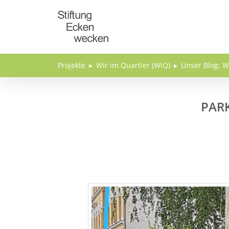
Direkt zum Inhalt
Projekte
Wir im Quartier (WiQ)
Unser Blog: W
PARK