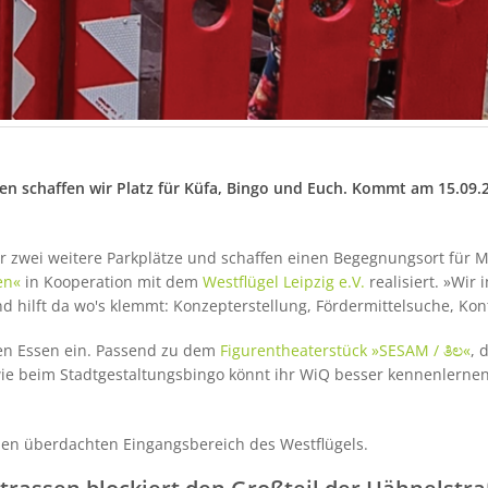
en schaffen wir Platz für Küfa, Bingo und Euch. Kommt am 15.09.
ir zwei weitere Parkplätze und schaffen einen Begegnungsort für 
en«
in Kooperation mit dem
Westflügel Leipzig e.V.
realisiert. »Wir
d hilft da wo's klemmt: Konzepterstellung, Fördermittelsuche, Kont
en Essen ein. Passend zu dem
Figurentheaterstück »SESAM / ತಿಲ«
, 
ie beim Stadtgestaltungsbingo könnt ihr WiQ besser kennenlernen 
 den überdachten Eingangsbereich des Westflügels.