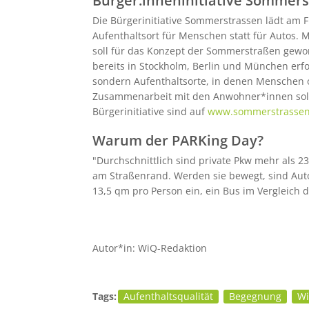
Bürger:inneninitiative Sommers
Die Bürgerinitiative Sommerstrassen lädt am 
Aufenthaltsort für Menschen statt für Autos. 
soll für das Konzept der Sommerstraßen gew
bereits in Stockholm, Berlin und München erfo
sondern Aufenthaltsorte, in denen Menschen 
Zusammenarbeit mit den Anwohner*innen soll 
Bürgerinitiative sind auf
www.sommerstrassen-
Warum der PARKing Day?
"Durchschnittlich sind private Pkw mehr als 2
am Straßenrand. Werden sie bewegt, sind Auto
13,5 qm pro Person ein, ein Bus im Vergleich 
Autor*in: WiQ-Redaktion
Tags:
Aufenthaltsqualität
Begegnung
Wi