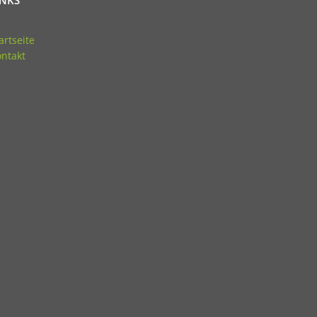
INKS
artseite
ntakt