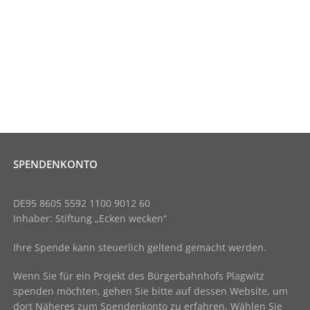
SPENDENKONTO
DE95 8605 5592 1100 9012 60
Inhaber: Stiftung „Ecken wecken“
Ihre Spende kann steuerlich geltend gemacht werden.
Wenn Sie für ein Projekt des Bürgerbahnhofs Plagwitz
spenden möchten, gehen Sie bitte auf dessen Website, um
dort Näheres zum Spendenkonto zu erfahren. Wählen Sie