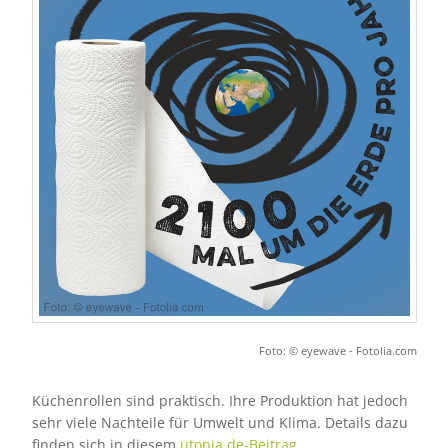
Foto: © eyewave - Fotolia.com
Küchenrollen sind praktisch. Ihre Produktion hat jedoch
sehr viele Nachteile für Umwelt und Klima. Details dazu
finden sich in diesem
utopia.de-Beitrag
.