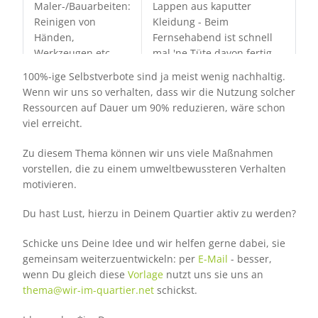
Maler-/Bauarbeiten:
Lappen aus kaputter
Reinigen von
Kleidung - Beim
Händen,
Fernsehabend ist schnell
Werkzeugen etc.
mal 'ne Tüte davon fertig
geschnippelt
100%-ige Selbstverbote sind ja meist wenig nachhaltig.
Wenn wir uns so verhalten, dass wir die Nutzung solcher
Fahrradreparatur:
Lappen aus kaputter
Ressourcen auf Dauer um 90% reduzieren, wäre schon
Reinigen von Kette,
Kleidung
viel erreicht.
Händen etc.
Zu diesem Thema können wir uns viele Maßnahmen
vorstellen, die zu einem umweltbewussteren Verhalten
Sonst.
Siehe o.g. Alternativen
motivieren.
Schmutzbeseitigung
Aber: Man kann für solche
ohne Zugang zu
Fälle schon auch mal die
Du hast Lust, hierzu in Deinem Quartier aktiv zu werden?
Wasser, z.B. beim
Küchenrolle oder
Picknick
Papierservietten mit dabei
Schicke uns Deine Idee und wir helfen gerne dabei, sie
haben.
gemeinsam weiterzuentwickeln: per
E-Mail
- besser,
wenn Du gleich diese
Vorlage
nutzt uns sie uns an
thema@wir-im-quartier.net
schickst.