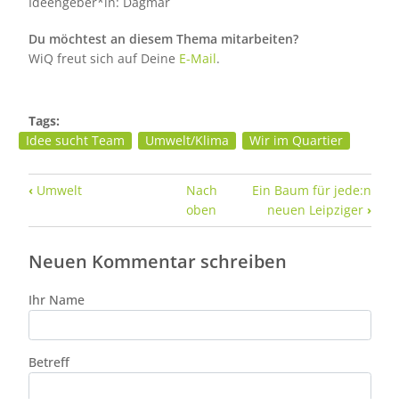
Ideengeber*in: Dagmar
Du möchtest an diesem Thema mitarbeiten?
WiQ freut sich auf Deine
E-Mail
.
Tags:
Idee sucht Team
Umwelt/Klima
Wir im Quartier
Links für das Blättern im Buch Mit der Küc
‹
Umwelt
Nach
Ein Baum für jede:n
oben
neuen Leipziger
›
Neuen Kommentar schreiben
Ihr Name
Betreff