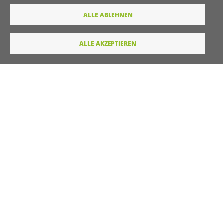
Wie dürfen wir Sie in Zukunft ansprechen
ALLE ABLEHNEN
Sie
Du
ALLE AKZEPTIEREN
Ihre Daten werden von unserer Stiftung elektronisch
verarbeitet und gespeichert. Hier finden Sie unsere
Datenschutzerklärung
.
Absenden
LINKS
Startseite
Kontakt
Unterstützt durch
Drupal