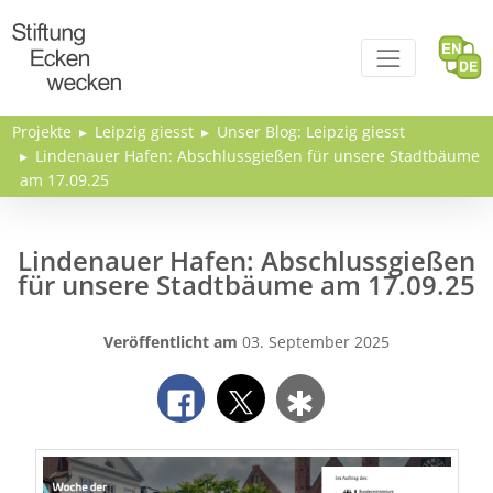
Direkt zum Inhalt
Projekte
Leipzig giesst
Unser Blog: Leipzig giesst
Lindenauer Hafen: Abschlussgießen für unsere Stadtbäume
am 17.09.25
Lindenauer Hafen: Abschlussgießen
für unsere Stadtbäume am 17.09.25
Veröffentlicht am
03. September 2025