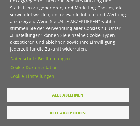
um aggregierte Daten zur Website-Nutzung und
Statistiken zu generieren; und Marketing-Cookies, die
verwendet werden, um relevante Inhalte und Werbung
Vorname
anzuzeigen. Wenn Sie „ALLE AKZEPTIEREN“ wählen,
stimmen Sie der Verwendung aller Cookies zu. Unter
„Einstellungen“ können Sie einzelne Cookie-Typen
akzeptieren und ablehnen sowie Ihre Einwilligung
Nachname
jederzeit für die Zukunft widerrufen.
Datenschutz-Bestimmungen
E-Mail
Cookie-Dokumentation
Cookie-Einstellungen
Wie dürfen wir Sie in Zukunft ansprechen
ALLE ABLEHNEN
Sie
Du
ALLE AKZEPTIEREN
Ihre Daten werden von unserer Stiftung elektronisch
verarbeitet und gespeichert. Hier finden Sie unsere
Datenschutzerklärung
.