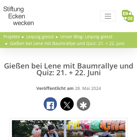
Direkt zum Inhalt
Projekte
Leipzig giesst
Unser Blog: Leipzig giesst
Gießen bei Lene mit Baumrallye und Quiz: 21. + 22. Juni
Gießen bei Lene mit Baumrallye und
Quiz: 21. + 22. Juni
Veröffentlicht am
28. Mai 2024