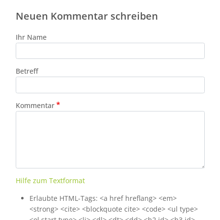
Neuen Kommentar schreiben
Ihr Name
Betreff
Kommentar
Hilfe zum Textformat
Erlaubte HTML-Tags: <a href hreflang> <em>
<strong> <cite> <blockquote cite> <code> <ul type>
<ol start type> <li> <dl> <dt> <dd> <h2 id> <h3 id>