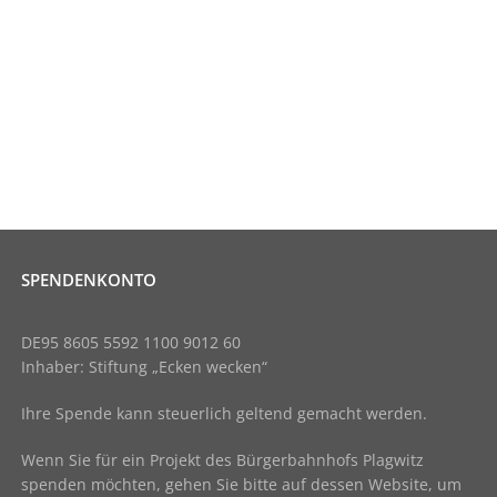
SPENDENKONTO
DE95 8605 5592 1100 9012 60
Inhaber: Stiftung „Ecken wecken“
Ihre Spende kann steuerlich geltend gemacht werden.
Wenn Sie für ein Projekt des Bürgerbahnhofs Plagwitz
spenden möchten, gehen Sie bitte auf dessen Website, um