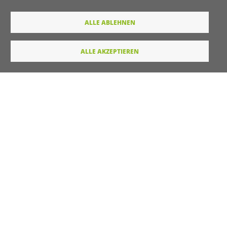
Wie dürfen wir Sie in Zukunft ansprechen
ALLE ABLEHNEN
Sie
Du
ALLE AKZEPTIEREN
Ihre Daten werden von unserer Stiftung elektronisch
verarbeitet und gespeichert. Hier finden Sie unsere
Datenschutzerklärung
.
Absenden
LINKS
Startseite
Kontakt
Unterstützt durch
Drupal