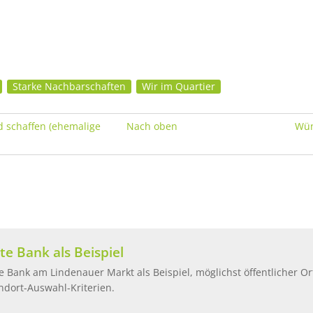
Starke Nachbarschaften
Wir im Quartier
 Verweilbänke vor Wohnhäusern
d schaffen (ehemalige
Nach oben
Wün
te Bank als Beispiel
e Bank am Lindenauer Markt als Beispiel, möglichst öffentlicher Or
ndort-Auswahl-Kriterien.