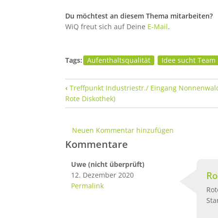
Du möchtest an diesem Thema mitarbeiten?
WiQ freut sich auf Deine
E-Mail
.
Tags:
Aufenthaltsqualität
Idee sucht Team
Links für das Blättern im Buch
‹
Treffpunkt Industriestr./ Eingang Nonnenwal
Rote Diskothek)
Neuen Kommentar hinzufügen
Kommentare
Uwe (nicht überprüft)
Ro
12. Dezember 2020
Permalink
Rot
Sta