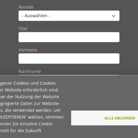
Contact 1
Anrede
Titel
Vorname
Nachname
igener Cookies und Cookies
er Website erforderlich sind;
E-Mail
 bei der Nutzung der Website
gregierte Daten zur Website-
es, die verwendet werden, um
Wie dürfen wir Sie in Zukunft ansprechen
 AKZEPTIEREN“ wählen, stimmen
ALLE ABLEHNEN
önnen Sie einzelne Cookie-
Sie
zeit für die Zukunft
Du