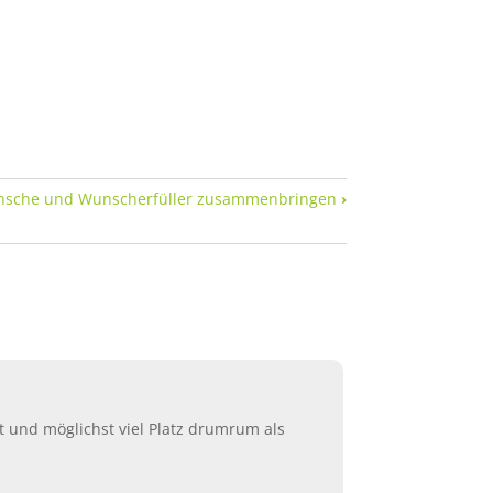
sche und Wunscherfüller zusammenbringen
›
t und möglichst viel Platz drumrum als