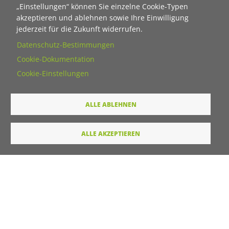
„Einstellungen“ können Sie einzelne Cookie-Typen
Nachname
akzeptieren und ablehnen sowie Ihre Einwilligung
jederzeit für die Zukunft widerrufen.
Datenschutz-Bestimmungen
E-Mail
Cookie-Dokumentation
Cookie-Einstellungen
Wie dürfen wir Sie in Zukunft ansprechen
ALLE ABLEHNEN
Sie
Du
ALLE AKZEPTIEREN
Ihre Daten werden von unserer Stiftung elektronisch
verarbeitet und gespeichert. Hier finden Sie unsere
Datenschutzerklärung
.
Absenden
LINKS