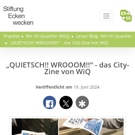
Direkt zum Inhalt
Projekte
Wir im Quartier (WiQ)
Unser Blog: Wir im Quartier
„QUIETSCH!! WROOOM!!“ - das City-Zine von WiQ
„QUIETSCH!! WROOOM!!“ - das City-
Zine von WiQ
Veröffentlicht am
19. Juni 2024