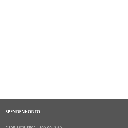
SPENDENKONTO
DE95 8605 5592 1100 9012 60