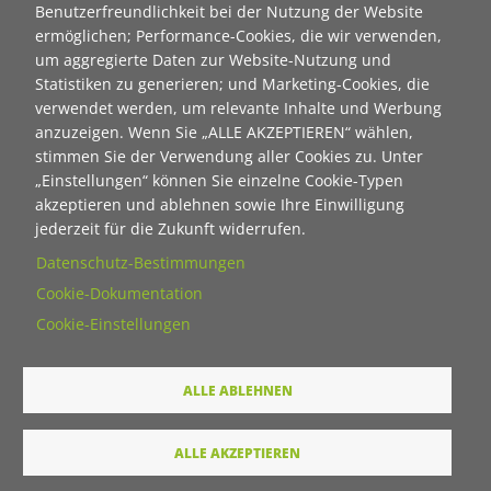
Benutzerfreundlichkeit bei der Nutzung der Website
als html
ermöglichen; Performance-Cookies, die wir verwenden,
um aggregierte Daten zur Website-Nutzung und
als pdf
Statistiken zu generieren; und Marketing-Cookies, die
verwendet werden, um relevante Inhalte und Werbung
Neuanmeldung zum Newsletter der Stiftung "Ecken
anzuzeigen. Wenn Sie „ALLE AKZEPTIEREN“ wählen,
wecken":
stimmen Sie der Verwendung aller Cookies zu. Unter
„Einstellungen“ können Sie einzelne Cookie-Typen
Contact 1
akzeptieren und ablehnen sowie Ihre Einwilligung
Anrede
jederzeit für die Zukunft widerrufen.
Datenschutz-Bestimmungen
Cookie-Dokumentation
Titel
Cookie-Einstellungen
Vorname
ALLE ABLEHNEN
Nachname
ALLE AKZEPTIEREN