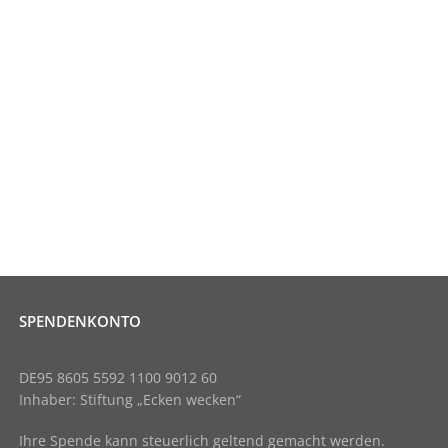
SPENDENKONTO
DE95 8605 5592 1100 9012 60
Inhaber: Stiftung „Ecken wecken“
Ihre Spende kann steuerlich geltend gemacht werden.