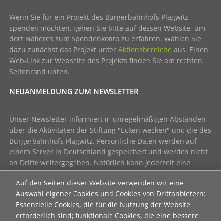
Wenn Sie für ein Projekt des Bürgerbahnhofs Plagwitz
spenden möchten, gehen Sie bitte auf dessen Website, um
dort Näheres zum Spendenkonto zu erfahren. Wählen Sie
dazu zunächst das Projekt unter
Aktionsbereiche
aus. Einen
Web-Link zur Webseite des Projekts finden Sie am rechten
Seitenrand unten.
NEUANMELDUNG ZUM NEWSLETTER
Unser Newsletter informiert in unregelmäßigen Abständen
über die Aktivitäten der Stiftung "Ecken wecken" und die des
Bürgerbahnhofs Plagwitz. Persönliche Daten werden auf
einem Server in Deutschland gespeichert und werden nicht
an Dritte weitergegeben. Natürlich kann jederzeit eine
Abmeldung erfolgen - einfach eine
E-Mail
senden mit "kein
Auf den Seiten dieser Website verwenden wir eine
Newsletter" im Betreff.
Auswahl eigener Cookies und Cookies von Drittanbietern:
Essenzielle Cookies, die für die Nutzung der Website
Hier geht's zum aktuellen Newsletter der Stiftung
erforderlich sind; funktionale Cookies, die eine bessere
"Ecken wecken":