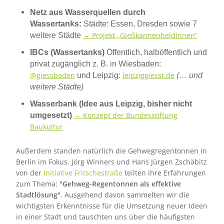
Netz aus Wasserquellen durch
Wassertanks:
Städte: Essen, Dresden sowie 7
→ Projekt „Gießkannenheldinnen“
weitere Städte
IBCs (Wassertanks)
Öffentlich, halböffentlich und
privat zugänglich z. B. in
Wiesbaden:
@giessbaden
leipziggiesst.de
und
Leipzig:
(… und
weitere Städte)
Wasserbank (Idee aus Leipzig, bisher nicht
→ Konzept der Bundesstiftung
umgesetzt)
Baukultur
Außerdem standen natürlich die Gehwegregentonnen in
Berlin im Fokus. Jörg Winners und Hans Jürgen Zschäbitz
von der
Initiative Fritschestraße
teilten ihre Erfahrungen
zum Thema:
"Gehweg-Regentonnen als effektive
Stadtlösung"
.
Ausgehend davon sammelten wir die
wichtigsten Erkenntnisse für die Umsetzung neuer Ideen
in einer Stadt und tauschten uns über die häufigsten